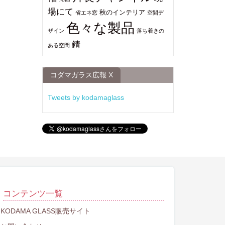
場にて
秋のインテリア
省エネ窓
空間デ
色々な製品
ザイン
落ち着きの
錆
ある空間
コダマガラス広報 X
Tweets by kodamaglass
コンテンツ一覧
KODAMA GLASS販売サイト