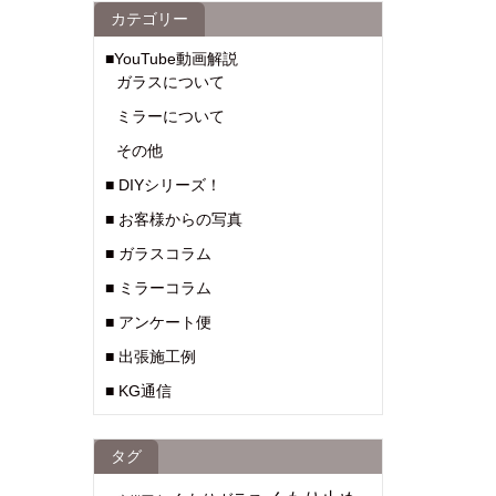
カテゴリー
■YouTube動画解説
ガラスについて
ミラーについて
その他
■ DIYシリーズ！
■ お客様からの写真
■ ガラスコラム
■ ミラーコラム
■ アンケート便
■ 出張施工例
■ KG通信
タグ