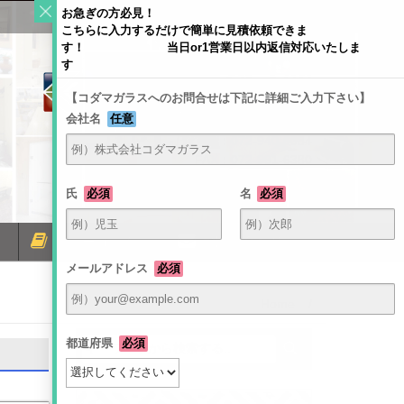
お急ぎの方必見！
こちらに入力するだけで簡単に見積依頼できま
す！ 当日or1営業日以内返信対応いたしま
す
【コダマガラスへのお問合せは下記に詳細ご入力下さい】
会社名
任意
〒581-0054 大阪府八尾市南亀井町4-1-2
TEL：072-940-6084
FAX：072-991-6380
氏
必須
名
必須
ミラーコラム
お問い合わせ
メールアドレス
必須
Home
/
都道府県
必須