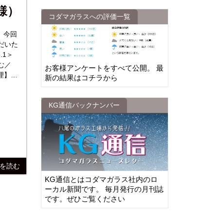
様）
コダマガラスへの評価一覧
 今回
だいた
む／
お客様アンケートをすべて公開。 最
処理】全
新の結果はコチラから
【枚
KG通信バックナンバー
きを読む
KG通信とはコダマガラス社内のロ
ーカル新聞です。 毎月発行の月刊誌
です。ぜひご覧ください