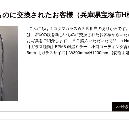
ものに交換されたお客様（兵庫県宝塚市H
こんにちは！コダマガラスＷＥＢ担当のありかろです。
は、浴室の鏡を新しいものに交換されたお客様からいた
お写真をご紹介します。 ＊ご購入いただいた商品 ＜No.1＞
【ガラス種類】EPM5:耐湿ミラー 小口コーティング含
5mm 【ガラスサイズ】W300mm×H1200mm 【切断面
全周糸面磨き 【４隅の加工】4隅角落とし加工(1～2mm)
数】1
>>続