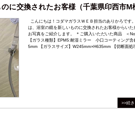
ものに交換されたお客様（千葉県印西市M
こんにちは！コダマガラスＷＥＢ担当のありかろです。
は、浴室の鏡を新しいものに交換されたお客様からいた
お写真をご紹介します。 ＊ご購入いただいた商品 ＜No.1＞
【ガラス種類】EPM5:耐湿ミラー 小口コーティング含
5mm 【ガラスサイズ】W245mm×H635mm 【切断面
周糸面磨き 【４隅の加工】4隅角落とし加工(1～2mm) 
数】1枚
>>続