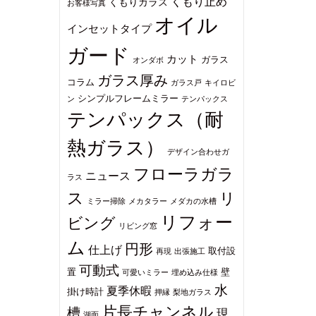
くもり止め
くもりガラス
お客様写真
オイル
インセットタイプ
ガード
カット
ガラス
オンダボ
ガラス厚み
コラム
ガラス戸
キイロビ
シンプルフレームミラー
ン
テンパックス
テンパックス（耐
熱ガラス）
デザイン合わせガ
フローラガラ
ニュース
ラス
ス
リ
ミラー掃除
メカタラー
メダカの水槽
リフォー
ビング
リビング窓
ム
円形
仕上げ
取付設
再現
出張施工
可動式
置
壁
可愛いミラー
埋め込み仕様
水
夏季休暇
掛け時計
押縁
梨地ガラス
片長チャンネル
槽
現
湖面