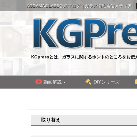
S
KODAMAGLASS公式ブログ
ガラス情報発信メディア
k
i
p
t
o
c
o
n
KGpressとは、ガラスに関するホントのところをお
t
e
n
t
動画解説
DIYシリーズ
取り替え