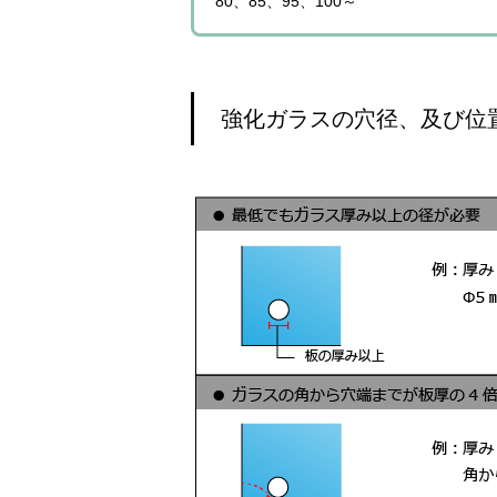
80、85、95、100～
強化ガラスの穴径、及び位