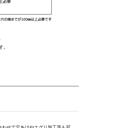
。
す。
合わせて穴あけやエグリ加工等も可