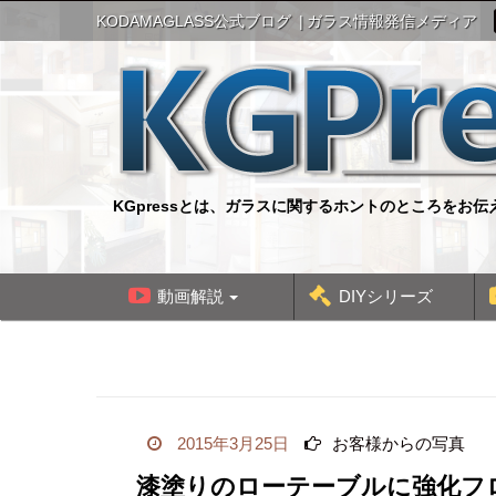
S
KODAMAGLASS公式ブログ
ガラス情報発信メディア
k
i
p
t
o
c
o
n
KGpressとは、ガラスに関するホントのところをお
t
e
n
t
動画解説
DIYシリーズ
2015年3月25日
お客様からの写真
漆塗りのローテーブルに強化フ