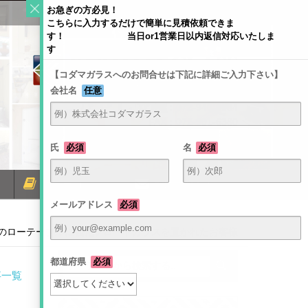
お急ぎの方必見！
こちらに入力するだけで簡単に見積依頼できま
す！ 当日or1営業日以内返信対応いたしま
す
【コダマガラスへのお問合せは下記に詳細ご入力下さい】
会社名
任意
〒581-0054 大阪府八尾市南亀井町4-1-2
TEL：072-940-6084
FAX：072-991-6380
氏
必須
名
必須
ミラーコラム
お問い合わせ
メールアドレス
必須
のローテーブルに強化フロートガラスを置かれたお客様
都道府県
必須
事一覧