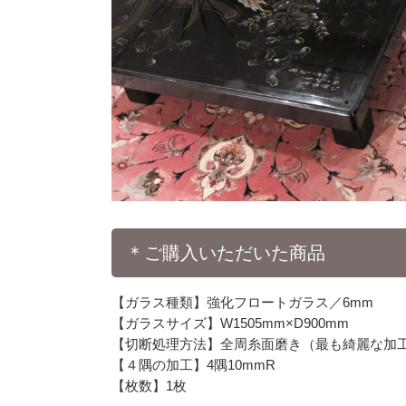
＊ご購入いただいた商品
【ガラス種類】強化フロートガラス／6mm
【ガラスサイズ】W1505mm×D900mm
【切断処理方法】全周糸面磨き（最も綺麗な加
【４隅の加工】4隅10mmR
【枚数】1枚