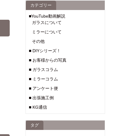
カテゴリー
■YouTube動画解説
ガラスについて
ミラーについて
その他
■ DIYシリーズ！
■ お客様からの写真
■ ガラスコラム
■ ミラーコラム
■ アンケート便
■ 出張施工例
■ KG通信
タグ