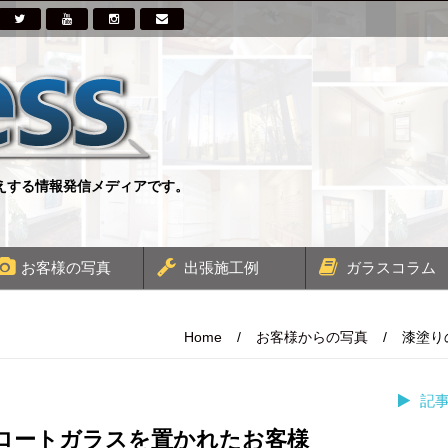
伝えする情報発信メディアです。
お客様の写真
出張施工例
ガラスコラム
Home
/
お客様からの写真
/
漆塗り
記
ロートガラスを置かれたお客様