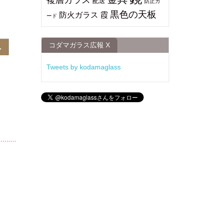
配送
防止ガ
黒色の天板
防火ガラス
霞
ード
コダマガラス広報 X
Tweets by kodamaglass