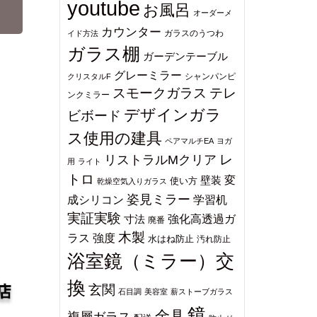
youtube
お風呂
オーダーメ
カウンター
ガラスのうつわ
イド方法
ガラス棚
ガーデンテーブル
グレーミラー
シャンパンピ
クリスタルF
スモークガラス
テレ
ンクミラー
デザインガラ
ビボード
ス使用の建具
ペアマルチEA
ヨガ
レ
リストラルMクリア
用
ライト
トロ
変
壁装
使い方
乾燥空気入りガラス
姿見ミラー
成シリコン
学習机
実証実験
強化高透過ガ
寸法
廃番
木製
ラス
強度
水はね防止
汚れ防止
浴室鏡（ミラー）交
換
玄関
石目調
美容室
薪ストーブガラス
鏡
金具
複層ガラス