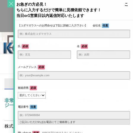
S
お急ぎの方必見！ こ
k
ちらに入力するだけで簡単に見積依頼できます！
Toggle
i
当日or1営業日以内返信対応いたします
navigati
KODAMAGLASS公式ブログ | ガラス情報発信メディア
p
【コダマガラスへのお問合せは下記に詳細ご入力下さい】 会社名
任意
t
o
c
o
氏
必須
名
必須
n
t
Home
/
e
満足度 ★☆☆☆☆
メールアドレス
必須
n
t
満足度 ★☆☆☆☆
都道府県
必須
非常に悪い と評価していただいたお客様からのメッセー
ジ一覧です
電話番号
任意
ご記入いただければお電話にてご連絡致します
株式会社コダマガラス 評価総数（1049票）