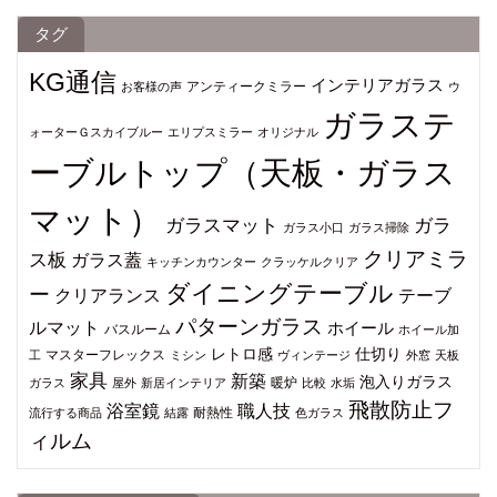
タグ
KG通信
インテリアガラス
アンティークミラー
お客様の声
ウ
ガラステ
ォーターＧスカイブルー
エリプスミラー
オリジナル
ーブルトップ（天板・ガラス
マット）
ガラスマット
ガラ
ガラス小口
ガラス掃除
クリアミラ
ス板
ガラス蓋
キッチンカウンター
クラッケルクリア
ダイニングテーブル
ー
クリアランス
テーブ
パターンガラス
ルマット
ホイール
バスルーム
ホイール加
仕切り
レトロ感
マスターフレックス
工
ミシン
ヴィンテージ
外窓
天板
家具
新築
泡入りガラス
暖炉
ガラス
屋外
新居インテリア
比較
水垢
飛散防止フ
浴室鏡
職人技
耐熱性
流行する商品
結露
色ガラス
ィルム