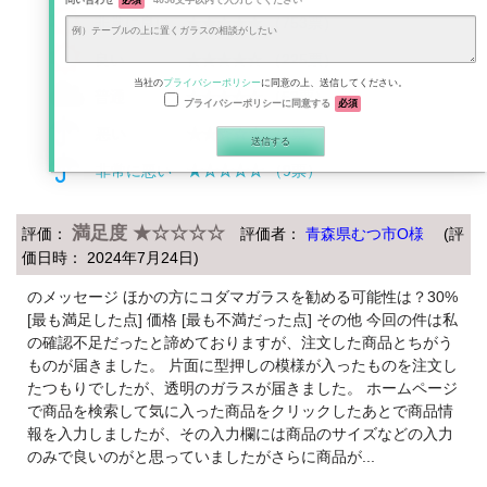
問い合わせ
必須
4096文字以内で入力してください
非常に良い
★★★★★
（753票）
良い
★★★★☆
（225票）
当社の
プライバシーポリシー
に同意の上、送信してください。
普通
★★★☆☆
（53票）
プライバシーポリシーに同意する
必須
悪い
★★☆☆☆
（9票）
非常に悪い
★☆☆☆☆
（9票）
満足度 ★☆☆☆☆
評価：
評価者：
青森県むつ市O様
(評
価日時： 2024年7月24日)
のメッセージ ほかの方にコダマガラスを勧める可能性は？30%
[最も満足した点] 価格 [最も不満だった点] その他 今回の件は私
の確認不足だったと諦めておりますが、注文した商品とちがう
ものが届きました。 片面に型押しの模様が入ったものを注文し
たつもりでしたが、透明のガラスが届きました。 ホームページ
で商品を検索して気に入った商品をクリックしたあとで商品情
報を入力しましたが、その入力欄には商品のサイズなどの入力
のみで良いのがと思っていましたがさらに商品が...