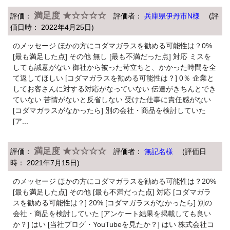
満足度 ★☆☆☆☆
評価：
評価者：
兵庫県伊丹市N様
(評
価日時： 2022年4月25日)
のメッセージ ほかの方にコダマガラスを勧める可能性は？0%
[最も満足した点] その他 無し [最も不満だった点] 対応 ミスを
しても誠意がない 御社から被った苛立ちと、かかった時間を全
て返してほしい [コダマガラスを勧める可能性は？] 0％ 企業と
してお客さんに対する対応がなっていない 伝達がきちんとでき
ていない 苦情がないと反省しない 受けた仕事に責任感がない
[コダマガラスがなかったら] 別の会社・商品を検討していた
[ア...
満足度 ★☆☆☆☆
評価：
評価者：
無記名様
(評価日
時： 2021年7月15日)
のメッセージ ほかの方にコダマガラスを勧める可能性は？20%
[最も満足した点] その他 [最も不満だった点] 対応 [コダマガラ
スを勧める可能性は？] 20% [コダマガラスがなかったら] 別の
会社・商品を検討していた [アンケート結果を掲載しても良い
か？] はい [当社ブログ・YouTubeを見たか？] はい 株式会社コ