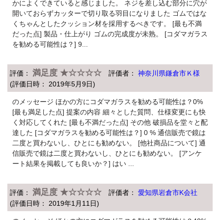
かによくできていると感じました。 ネジを差し込む部分に穴が
開いておらずカッターで切り取る羽目になりました ゴムではな
くちゃんとしたクッション材を採用するべきです。 [最も不満
だった点] 製品・仕上がり ゴムの完成度が未熟。 [コダマガラス
を勧める可能性は？] 9...
満足度 ★☆☆☆☆
評価：
評価者：
神奈川県鎌倉市Ｋ様
(評価日時： 2019年5月9日)
のメッセージ ほかの方にコダマガラスを勧める可能性は？0%
[最も満足した点] 提案の内容 細々とした質問、仕様変更にも快
く対応してくれた [最も不満だった点] その他 破損品を堂々と配
達した [コダマガラスを勧める可能性は？] 0 % 通信販売で鏡は
二度と買わないし、ひとにも勧めない。 [他社商品について] 通
信販売で鏡は二度と買わないし、ひとにも勧めない。 [アンケ
ート結果を掲載しても良いか？] はい ...
満足度 ★☆☆☆☆
評価：
評価者：
愛知県岩倉市K会社
(評価日時： 2019年1月11日)