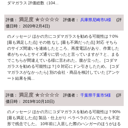
ダマガラス 評価総数（104...
満足度 ★☆☆☆☆
評価：
評価者：
兵庫県尼崎市U様
(評
価日時： 2020年2月4日)
のメッセージ ほかの方にコダマガラスを勧める可能性は？0%
[最も満足した点] その他 なし [最も不満だった点] 対応 そちら
のサイズ間違いを連絡したところ、再度電話があり、作業した
者がちゃんとサイズ通りに切ったと言っていますが？と、まる
でこちらが間違えている様に言われた。腹が立った。 [コダマ
ガラスを勧める可能性は？] 0 対応にドン引きしたため。 [コダ
マガラスがなかったら] 別の会社・商品を検討していた [アンケ
ート結果を掲...
満足度 ★☆☆☆☆
評価：
評価者：
千葉県千葉市S様
(評
価日時： 2019年10月10日)
のメッセージ ほかの方にコダマガラスを勧める可能性は？90%
[最も満足した点] 製品・仕上がり ペラペラのゴムでしかも不定
形で残念でした。 10年前に入居した際のハンガーのほうがはる