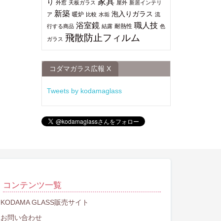
家具
り
外窓
天板ガラス
屋外
新居インテリ
新築
泡入りガラス
暖炉
ア
比較
水垢
流
浴室鏡
職人技
耐熱性
行する商品
結露
色
飛散防止フィルム
ガラス
コダマガラス広報 X
Tweets by kodamaglass
コンテンツ一覧
KODAMA GLASS販売サイト
お問い合わせ