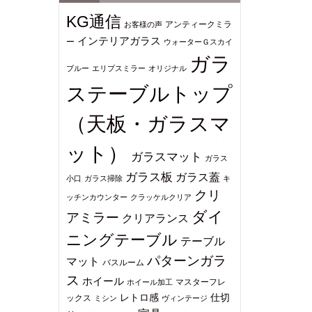
KG通信
アンティークミラ
お客様の声
インテリアガラス
ー
ウォーターＧスカイ
ガラ
ブルー
エリプスミラー
オリジナル
ステーブルトップ
（天板・ガラスマ
ット）
ガラスマット
ガラス
ガラス板
ガラス蓋
小口
ガラス掃除
キ
クリ
ッチンカウンター
クラッケルクリア
ダイ
アミラー
クリアランス
ニングテーブル
テーブル
パターンガラ
マット
バスルーム
ス
ホイール
マスターフレ
ホイール加工
仕切
レトロ感
ックス
ミシン
ヴィンテージ