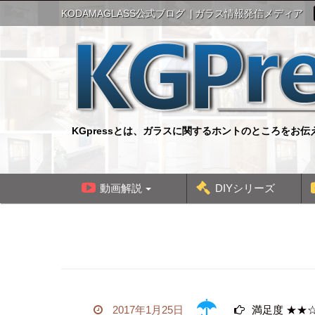
S
KODAMAGLASS公式ブログ
ガラス情報発信メディア
k
i
p
t
o
c
o
n
KGpressとは、ガラスに関するホントのところをお
t
e
n
t
動画解説
DIYシリーズ
2017年1月25日
満足度 ★★