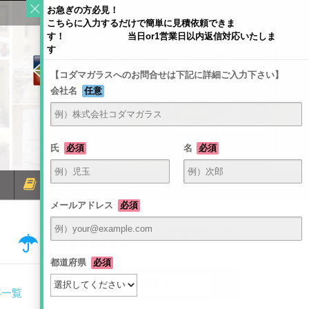
お急ぎの方必見！
こちらに入力するだけで簡単に見積依頼できま
す！ 当日or1営業日以内返信対応いたしま
す
【コダマガラスへのお問合せは下記に詳細ご入力下さい】
会社名
任意
〒581-0054 大阪府八尾市南亀井町4-1-2
TEL：072-940-6084
FAX：072-991-6380
氏
必須
名
必須
ミラーコラム
お問い合わせ
メールアドレス
必須
/
京都府綴喜郡Ｔ社様
満足度 ★★☆☆☆
都道府県
必須
事一覧