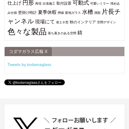
円形
可動式
仕上げ
取付設置
再現
出張施工
可愛いミラー
埋め込
片長チ
水槽
夏季休暇
壁掛け時計
み仕様
押縁
梨地ガラス
湖面
ャンネル
現場にて
秋のインテリア
省エネ窓
空間デザイン
色々な製品
錆
落ち着きのある空間
コダマガラス広報 X
Tweets by kodamaglass