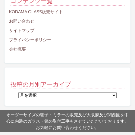
コンテンツ一覧
KODAMA GLASS販売サイト
お問い合わせ
サイトマップ
プライバシーポリシー
会社概要
投稿の月別アーカイブ
投
稿
の
月
オーダーサイズの硝子・ミラーの販売及び大阪府及び関西圏を中
別
心に内装のガラス・鏡の取付工事もさせていただいております。
ア
お気軽にお問い合わせください。
ー