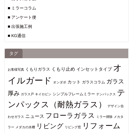
■ ミラーコラム
■ アンケート便
■ 出張施工例
■ KG通信
タグ
オ
くもり止め
インセットタイプ
くもりガラス
お客様写真
イルガード
ガラス
カット
ガラスコラム
オンダボ
テ
厚み
シンプルフレームミラー
ガラス戸
キイロビン
テンパックス
ンパックス（耐熱ガラス）
デザイン合
フローラガラス
ニュース
わせガラス
ミラー掃除
メカタ
リフォーム
リビング
ラー
メダカの水槽
リビング窓