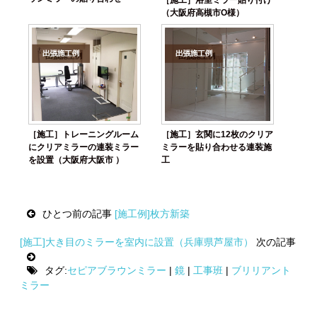
［施工］浴室ミラー貼り付け
（大阪府高槻市O様）
［施工］トレーニングルーム
［施工］玄関に12枚のクリア
にクリアミラーの連装ミラー
ミラーを貼り合わせる連装施
を設置（大阪府大阪市 ）
工
Post
ひとつ前の記事
[施工例]枚方新築
navigation
[施工]大き目のミラーを室内に設置（兵庫県芦屋市）
次の記事
タグ:
セピアブラウンミラー
|
鏡
|
工事班
|
ブリリアント
ミラー