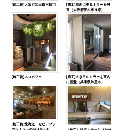
[施工例]大阪府吹田市Ｍ様宅
[施工]壁面に姿見ミラーを設
置（大阪府茨木市Ｎ様）
[施工例]ネコカフェ
[施工]大き目のミラーを室内
に設置（兵庫県芦屋市）
[施工例]北海道 セピアブラ
ウンミラーの貼り合わせ