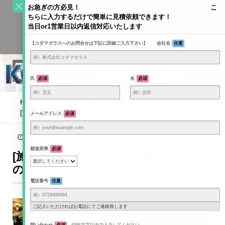
S
お急ぎの方必見！ こ
k
ちらに入力するだけで簡単に見積依頼できます！
Toggle
i
当日or1営業日以内返信対応いたします
navigati
KODAMAGLASS公式ブログ | ガラス情報発信メディア
p
【コダマガラスへのお問合せは下記に詳細ご入力下さい】 会社名
任意
t
o
c
o
氏
必須
名
必須
n
t
Home
/
出張施工例
/
e
[施工例]北海道 セピアブラウンミラーの貼り合わせ
メールアドレス
必須
n
t
2017年1月26日
出張施工例
記事一覧
都道府県
必須
[施工例]北海道 セピアブラウンミラー
の貼り合わせ
電話番号
任意
ご記入いただければお電話にてご連絡致します