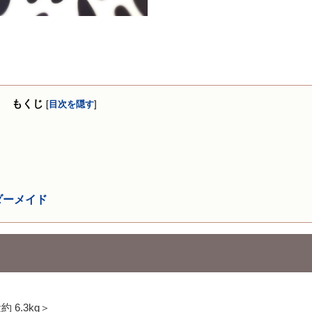
もくじ
[
目次を隠す
]
ダーメイド
 6.3kg＞