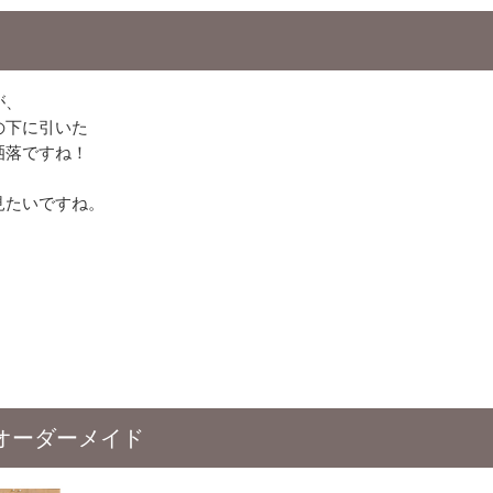
が、
の下に引いた
洒落ですね！
見たいですね。
オーダーメイド