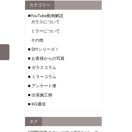
カテゴリー
■YouTube動画解説
ガラスについて
ミラーについて
その他
■ DIYシリーズ！
■ お客様からの写真
■ ガラスコラム
■ ミラーコラム
■ アンケート便
■ 出張施工例
■ KG通信
タグ