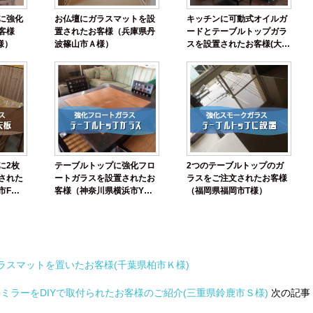
に強化
お仏壇にガラスマットを設
キッチンに可動式オイルガ
客様
置されたお客様（兵庫県丹
ードとテーブルトップガラ
様）
波篠山市Ａ様）
スを設置されたお客様(大阪
府大阪狭山市Ａ様)
に2枚
テーブルトップに強化フロ
2つのテーブルトップのガ
された
ートガラスを設置されたお
ラスをご注文されたお客様
市F
客様（神奈川県横浜市Y
（福岡県福岡市T様）
様）
スマットを置いたお客様(千葉県柏市Ｋ様)
ミラーをDIYで取付られたお客様のご紹介(三重県鈴鹿市Ｓ様)
次の記事