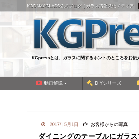
S
KODAMAGLASS公式ブログ
ガラス情報発信メディア
k
i
p
t
o
c
o
n
KGpressとは、ガラスに関するホントのところをお
t
e
n
t
動画解説
DIYシリーズ
2017年5月1日
お客様からの写真
ダイニングのテーブルにガラス