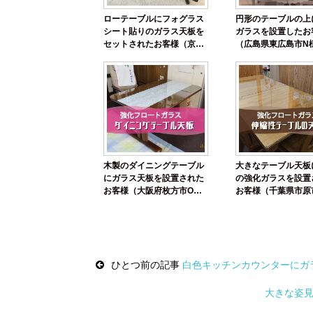
ローテーブルにフォグラス
円形のテーブルの上
シート貼りのガラス天板を
ガラスを設置したお
セットされたお客様（京都
（広島県東広島市N
府京都市T様）
木製のダイニングテーブル
大きなテーブル天板
にガラス天板を設置された
の強化ガラスを設置
お客様（大阪府枚方市O
お客様（千葉県市原
様）
様）
Post
navigation
ひとつ前の記事
白色キッチンカウンターにガラ
大きな姿見