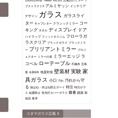
100問100答
Twitter
vol.101
お風呂のミラー
ア
アルミサッシ
インテリア
ブストラクトX
ガラス
ガラスライ
デザイン
ター
コー
クラシックミラー
キャブレター
ディスプレイ
ドア
キング
タオル
フローラガ
ハイラップ
フィットネスジム
ラスクリア
ブラックガラス
ブラックミラ
ブリリアントミラー
ー
プロジ
ミラーエッジ
ラ
ェクター
ミラーの扉
ローテーブル
コベル
不織布
五角
家
壁装材
実験
地震対策
形
令和6年
具ガラス
小口
汚れから守
汚れ
る
特注
油はね・水はね防止ガード
特注がラ
蝶番
鏡面
ス
結露防止
蛍光灯カバーガラス
類
似品
食卓
コダマガラス広報 X