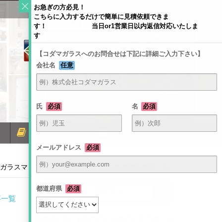
お急ぎの方必見！
こちらに入力するだけで簡単に見積依頼できま
す！ 当日or1営業日以内返信対応いたしま
す
【コダマガラスへのお問合せは下記に詳細ご入力下さい】
会社名
任意
〒581-0054 大阪府八尾市南亀井町4-1-2
TEL：072-940-6084
FAX：072-991-6380
氏
必須
名
必須
ミラーコラム
お問い合わせ
メールアドレス
必須
ガラスマットをご設置されたお客様(東京都中央区Ｈ様)
都道府県
必須
事一覧
Ｈ