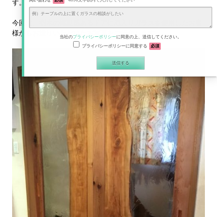
問い合わせ
必須
4096文字以内で入力してください
す。
今回は、樹木の躍動感あるドアに泡入りガラスを使用したお客
様からお送りいただいたお写真をご紹介します。
当社の
プライバシーポリシー
に同意の上、送信してください。
プライバシーポリシーに同意する
必須