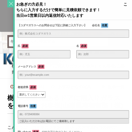
S
お急ぎの方必見！ こ
k
ちらに入力するだけで簡単に見積依頼できます！
Toggle
i
当日or1営業日以内返信対応いたします
navigati
KODAMAGLASS公式ブログ | ガラス情報発信メディア
p
【コダマガラスへのお問合せは下記に詳細ご入力下さい】 会社名
任意
t
o
c
o
氏
必須
名
必須
n
t
Home
/
お客様からの写真
/
e
樹木の躍動感あるドアに泡入りガラスを使用したお客様(山梨
メールアドレス
必須
n
県南都留郡Ｉ様)
t
2017年4月25日
お客様からの写真
記事一覧
都道府県
必須
樹木の躍動感あるドアに泡入りガラス
を使用したお客様(山梨県南都留郡Ｉ様)
電話番号
任意
ご記入いただければお電話にてご連絡致します
こんにちは！コダマガラスお客様からのお写真担当のMKで