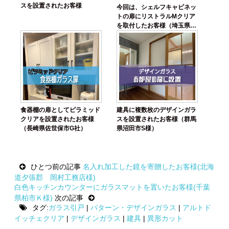
スを設置されたお客様
今回は、シェルフキャビネッ
トの扉にリストラルMクリア
を取付したお客様（埼玉県上
尾市T様）
食器棚の扉としてピラミッド
建具に複数枚のデザインガラ
クリアを設置されたお客様
スを設置されたお客様（群馬
（長崎県佐世保市G社）
県沼田市S様）
Post
ひとつ前の記事
名入れ加工した鏡を寄贈したお客様(北海
navigation
道夕張郡 岡村工務店様)
白色キッチンカウンターにガラスマットを置いたお客様(千葉
県柏市Ｋ様)
次の記事
タグ:
ガラス引戸
|
パターン・デザインガラス
|
アルトド
イッチェクリア
|
デザインガラス
|
建具
|
異形カット