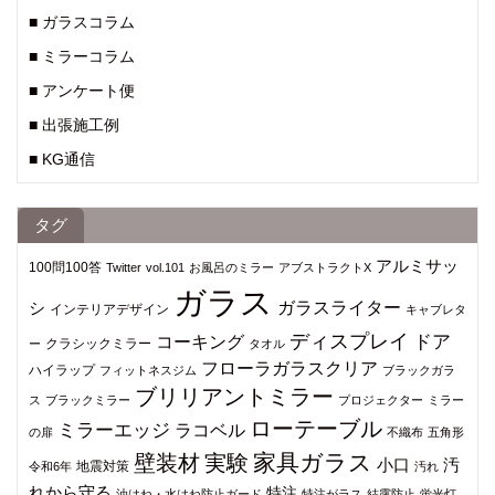
■ ガラスコラム
■ ミラーコラム
■ アンケート便
■ 出張施工例
■ KG通信
タグ
アルミサッ
100問100答
Twitter
vol.101
お風呂のミラー
アブストラクトX
ガラス
シ
ガラスライター
インテリアデザイン
キャブレタ
ディスプレイ
ドア
コーキング
クラシックミラー
ー
タオル
フローラガラスクリア
ハイラップ
フィットネスジム
ブラックガラ
ブリリアントミラー
ス
ブラックミラー
プロジェクター
ミラー
ローテーブル
ミラーエッジ
ラコベル
の扉
不織布
五角形
家具ガラス
壁装材
実験
小口
汚
地震対策
令和6年
汚れ
れから守る
特注
油はね・水はね防止ガード
特注がラス
結露防止
蛍光灯