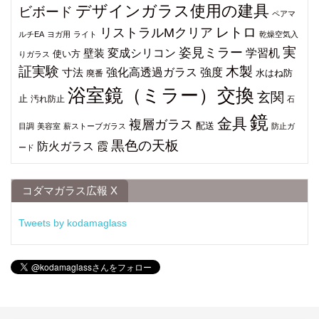
デザインガラス使用の建具
ビボード
ペアマ
レトロ
リストラルMクリア
ルチEA
ヨガ用
ライト
乾燥空気入
姿見ミラー
実
変成シリコン
学習机
壁装
使い方
りガラス
証実験
木製
強化高透過ガラス
強度
寸法
水はね防
廃番
浴室鏡（ミラー）交換
玄関
止
汚れ防止
石
鏡
金具
複層ガラス
配送
目調
美容室
薪ストーブガラス
防止ガ
黒色の天板
防火ガラス
霞
ード
コダマガラス広報 X
Tweets by kodamaglass