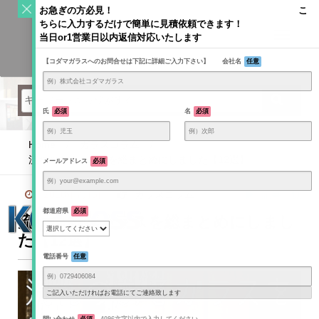
S
お急ぎの方必見！ こ
k
ちらに入力するだけで簡単に見積依頼できます！
Toggle
i
当日or1営業日以内返信対応いたします
navigati
KODAMAGLASS公式ブログ | ガラス情報発信メディア
p
【コダマガラスへのお問合せは下記に詳細ご入力下さい】 会社名
任意
t
o
c
o
氏
必須
名
必須
n
t
Home
/
ガラスコラム
/
e
流れのあるガラスを総まとめにしました【12選】
メールアドレス
必須
n
t
2018年7月5日
ガラスコラム
記事一覧
都道府県
必須
流れのあるガラスを総まとめにしまし
た【12選】
電話番号
任意
ご記入いただければお電話にてご連絡致します