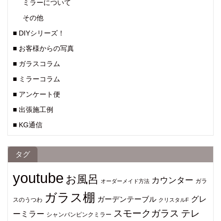
ミラーについて
その他
■ DIYシリーズ！
■ お客様からの写真
■ ガラスコラム
■ ミラーコラム
■ アンケート便
■ 出張施工例
■ KG通信
タグ
youtube
お風呂
カウンター
ガラ
オーダーメイド方法
ガラス棚
グレ
ガーデンテーブル
スのうつわ
クリスタルF
スモークガラス
テレ
ーミラー
シャンパンピンクミラー