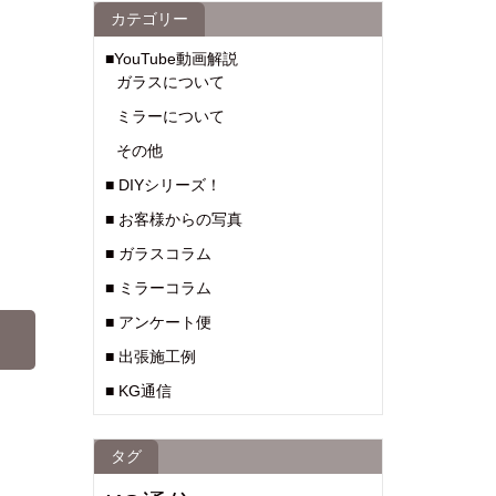
カテゴリー
■YouTube動画解説
ガラスについて
ミラーについて
その他
■ DIYシリーズ！
■ お客様からの写真
■ ガラスコラム
■ ミラーコラム
■ アンケート便
■ 出張施工例
■ KG通信
タグ