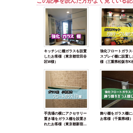
この記事を読んだ方がよく見ている記
キッチンに棚ガラスを設置
強化フロートガラス
したお客様（東京都世田谷
スプレイ棚に設置し
区W様）
様（三重県松阪市K
手洗場の横にアクセサリー
飾り棚をガラス棚に
置き場をガラス棚を設置さ
お客様（千葉県I様
れたお客様（東京都新宿区
M社）