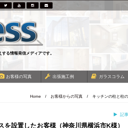
伝えする情報発信メディアです。
お客様の写真
出張施工例
ガラスコラム
Home
/
お客様からの写真
/
キッチンの柱と柱の
記
スを設置したお客様（神奈川県横浜市K様）