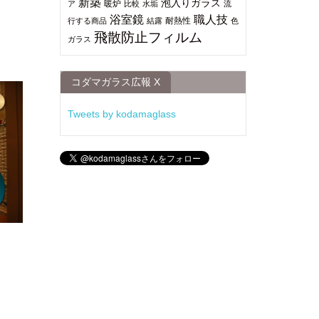
新築
泡入りガラス
暖炉
ア
比較
水垢
流
浴室鏡
職人技
耐熱性
行する商品
結露
色
飛散防止フィルム
ガラス
コダマガラス広報 X
Tweets by kodamaglass