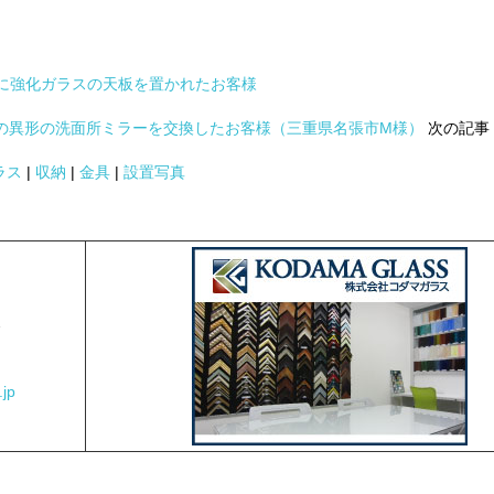
に強化ガラスの天板を置かれたお客様
の異形の洗面所ミラーを交換したお客様（三重県名張市M様）
次の記事
ラス
|
収納
|
金具
|
設置写真
2
jp