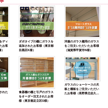
事
をディ
ダボタイプの棚にガラスを
洋服のガラス棚用のガラス
たお客
追加されたお客様（東京都
をご注文いただいたお客様
様）
目黒区K様）
（滋賀県甲賀市N様）
ガラスのショーケースの天
板と棚板をご注文いただい
された
食器棚の棚と引戸のガラス
たお客様（長野県北佐久郡
）
をオーダー注文されたお客
O様）
様（東京都足立区G様）