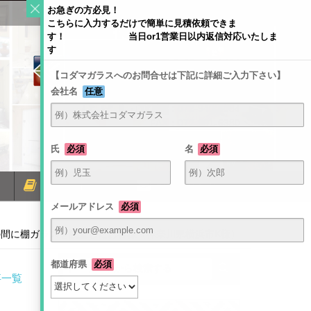
お急ぎの方必見！
こちらに入力するだけで簡単に見積依頼できま
す！ 当日or1営業日以内返信対応いたしま
す
【コダマガラスへのお問合せは下記に詳細ご入力下さい】
会社名
任意
〒581-0054 大阪府八尾市南亀井町4-1-2
TEL：072-940-6084
FAX：072-991-6380
氏
必須
名
必須
ミラーコラム
お問い合わせ
メールアドレス
必須
間に棚ガラスを設置したお客様（神奈川県横浜市K様）
都道府県
必須
事一覧