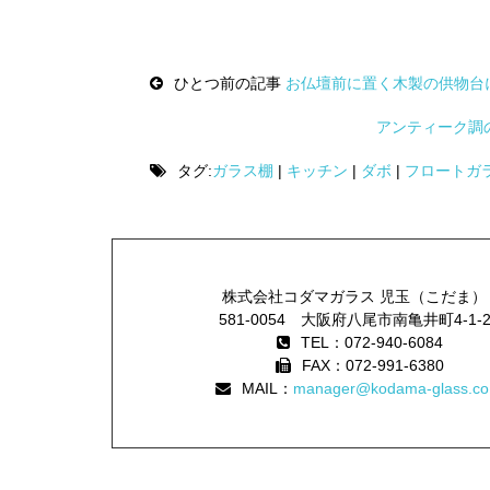
Post
navigation
ひとつ前の記事
お仏壇前に置く木製の供物台
アンティーク調
タグ:
ガラス棚
|
キッチン
|
ダボ
|
フロートガ
株式会社コダマガラス 児玉（こだま）
581-0054 大阪府八尾市南亀井町4-1-
TEL：072-940-6084
FAX：072-991-6380
MAIL：
manager@kodama-glass.co.