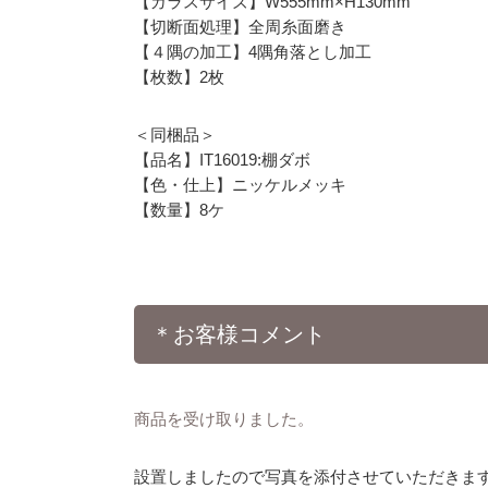
【ガラスサイズ】W555mm×H130mm
【切断面処理】全周糸面磨き
【４隅の加工】4隅角落とし加工
【枚数】2枚
＜同梱品＞
【品名】IT16019:棚ダボ
【色・仕上】ニッケルメッキ
【数量】8ケ
＊お客様コメント
商品を受け取りました。
設置しましたので写真を添付させていただきま