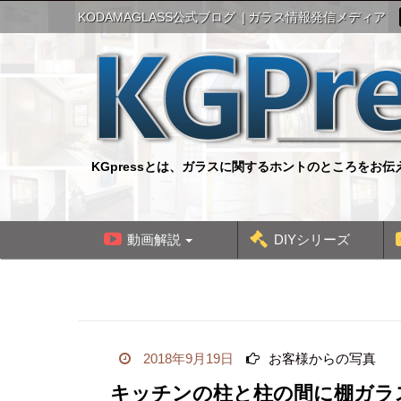
S
KODAMAGLASS公式ブログ
ガラス情報発信メディア
k
i
p
t
o
c
o
n
KGpressとは、ガラスに関するホントのところをお
t
e
n
t
動画解説
DIYシリーズ
2018年9月19日
お客様からの写真
キッチンの柱と柱の間に棚ガラ