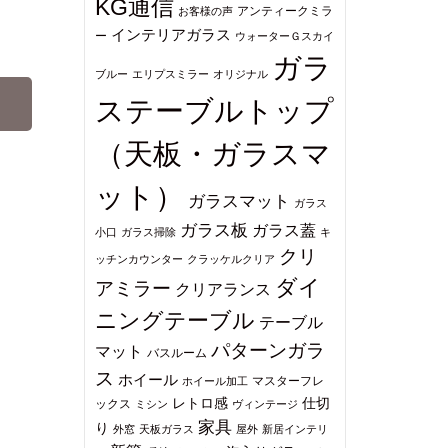
KG通信
アンティークミラ
お客様の声
インテリアガラス
ー
ウォーターＧスカイ
ガラ
ブルー
エリプスミラー
オリジナル
ステーブルトップ
（天板・ガラスマ
ット）
ガラスマット
ガラス
ガラス板
ガラス蓋
小口
ガラス掃除
キ
クリ
ッチンカウンター
クラッケルクリア
ダイ
アミラー
クリアランス
ニングテーブル
テーブル
パターンガラ
マット
バスルーム
ス
ホイール
マスターフレ
ホイール加工
仕切
レトロ感
ックス
ミシン
ヴィンテージ
家具
り
外窓
天板ガラス
屋外
新居インテリ