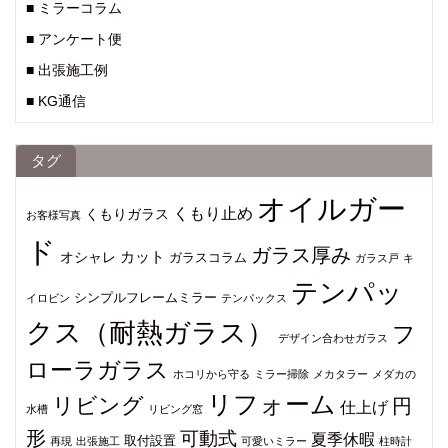
■ ミラーコラム
■ アンケート便
■ 出張施工例
■ KG通信
タグ
オイルガー
くもり止め
くもりガラス
お客様写真
ド
ガラス厚み
カット
オシャレ
ガラスコラム
ガラス戸
キ
テンパッ
シンプルフレームミラー
イロビン
テンパックス
クス（耐熱ガラス）
フ
デザイン合わせガラス
ローラガラス
ホコリから守る
ミラー掃除
メカタラー
メダカの
リフォーム
リビング
円
仕上げ
水槽
リビング窓
形
可動式
夏季休暇
取付設置
再現
出張施工
可愛いミラー
柱時計