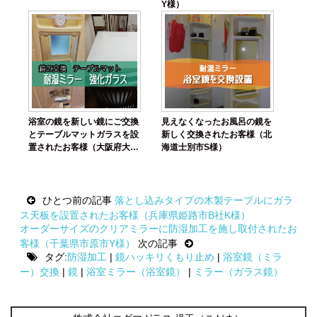
Y様）
浴室の鏡を新しい鏡にご交換
見えなくなったお風呂の鏡を
とテーブルマットガラスを設
新しく交換されたお客様（北
置されたお客様（大阪府大阪
海道士別市S様）
市N様）
Post
ひとつ前の記事
落とし込みタイプの木製テーブルにガラ
navigation
ス天板を設置されたお客様（兵庫県姫路市B社K様）
オーダーサイズのクリアミラーに防湿加工を施し取付されたお
客様（千葉県市原市Y様）
次の記事
タグ:
防湿加工
|
鏡ハッキリくもり止め
|
浴室鏡（ミラ
ー）交換
|
鏡
|
浴室ミラー（浴室鏡）
|
ミラー（ガラス鏡）