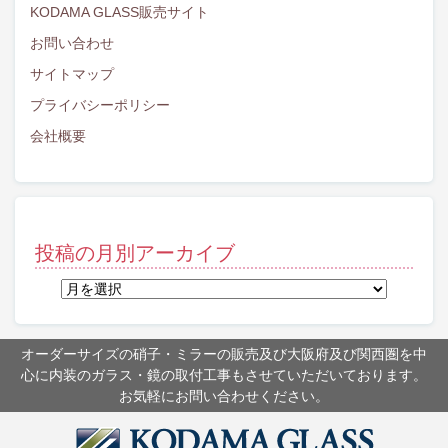
KODAMA GLASS販売サイト
お問い合わせ
サイトマップ
プライバシーポリシー
会社概要
投稿の月別アーカイブ
投
稿
の
月
オーダーサイズの硝子・ミラーの販売及び大阪府及び関西圏を中
別
心に内装のガラス・鏡の取付工事もさせていただいております。
ア
お気軽にお問い合わせください。
ー
カ