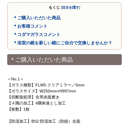
もくじ
[
目次を隠す
]
＊ご購入いただいた商品
＊お客様コメント
＊コダマガラスコメント
＊浴室の鏡を新しい鏡にご自分で交換しませんか？
＊ご購入いただいた商品
＜No.1＞
【ガラス種類】FLM5:クリアミラー／5mm
【ガラスサイズ】W250mm×H997mm
【切断面処理】全周糸面磨き
【４隅の加工】4隅角落とし加工
【枚数】1枚
【防湿加工】BS2:防湿加工（防錆）全面