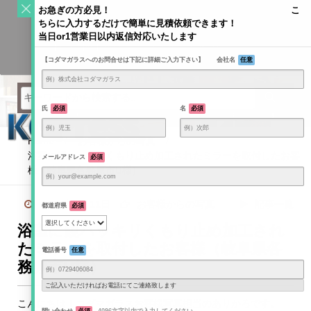
S
お急ぎの方必見！ こ
k
ちらに入力するだけで簡単に見積依頼できます！
Toggle
i
当日or1営業日以内返信対応いたします
navigati
KODAMAGLASS公式ブログ | ガラス情報発信メディア
p
【コダマガラスへのお問合せは下記に詳細ご入力下さい】 会社名
任意
t
o
c
o
氏
必須
名
必須
n
t
Home
/
お客様からの写真
/
e
浴室に鏡ハッキリくもり止め加工されたミラーを取付したお客
メールアドレス
必須
n
様（岐阜県各務原市U様）
t
2019年6月11日
お客様からの写真
記事一覧
都道府県
必須
浴室に鏡ハッキリくもり止め加工され
たミラーを取付したお客様（岐阜県各
電話番号
任意
務原市U様）
ご記入いただければお電話にてご連絡致します
こんにちは！コダマガラスお客様写真担当のありかろです。