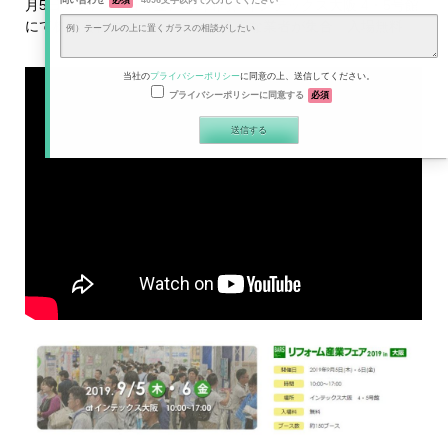
問い合わせ
必須
4096文字以内で入力してください
月5日（木）・6日（金）の2日間、インテックス大阪 4・5号館
にて株式会社コダマガラスといろんな業者が集合。入場無料。
当社の
プライバシーポリシー
に同意の上、送信してください。
プライバシーポリシーに同意する
必須