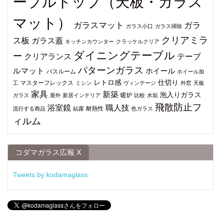
ーブルトップ（天板・ガラス
マット）
ガラスマット
ガラ
ガラス小口
ガラス掃除
クリアミラ
ス板
ガラス蓋
キッチンカウンター
クラッケルクリア
ダイニングテーブル
ー
クリアランス
テーブ
パターンガラス
ルマット
ホイール
バスルーム
ホイール加
仕切り
レトロ感
マスターフレックス
工
ミシン
ヴィンテージ
外窓
天板
家具
新築
泡入りガラス
暖炉
ガラス
屋外
新居インテリア
比較
水垢
飛散防止フ
浴室鏡
職人技
耐熱性
流行する商品
結露
色ガラス
ィルム
コダマガラス広報 X
Tweets by kodamaglass