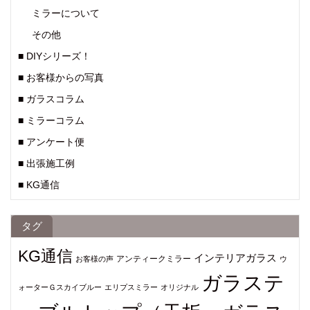
ミラーについて
その他
■ DIYシリーズ！
■ お客様からの写真
■ ガラスコラム
■ ミラーコラム
■ アンケート便
■ 出張施工例
■ KG通信
タグ
KG通信
インテリアガラス
アンティークミラー
お客様の声
ウ
ガラステ
ォーターＧスカイブルー
エリプスミラー
オリジナル