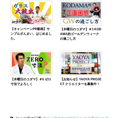
【キャンペーンPR動画】サ
【木曜日のコダマ】＃3 KOD
ンプルざんまい、はじめまし
AMA的ゴールデンウィーク
た。
の過ごし方
【木曜日のコダマ】＃6 ゼロ
【お知らせ】YAOYA PROJE
寸法でよろしく
CT クリエイターを募集中！
Post