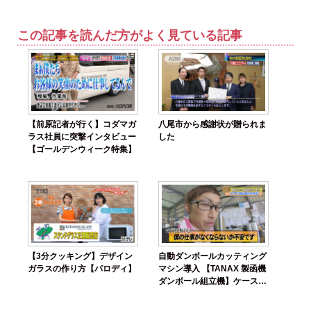
この記事を読んだ方がよく見ている記事
【前原記者が行く】コダマガ
八尾市から感謝状が贈られま
ラス社員に突撃インタビュー
した
【ゴールデンウィーク特集】
【3分クッキング】デザイン
自動ダンボールカッティング
ガラスの作り方【パロディ】
マシン導入 【TANAX 製函機
ダンボール組立機】ケースフ
ォーマー【自動 組立】