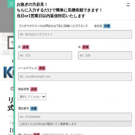
S
お急ぎの方必見！ こ
k
ちらに入力するだけで簡単に見積依頼できます！
Toggle
i
当日or1営業日以内返信対応いたします
navigati
KODAMAGLASS公式ブログ | ガラス情報発信メディア
p
【コダマガラスへのお問合せは下記に詳細ご入力下さい】 会社名
任意
t
o
c
o
氏
必須
名
必須
n
t
Home
/
その他
/
e
リフォーム産業フェア2019in大阪 | 株式会社コダマガラス | 公
メールアドレス
必須
n
式
t
2019年8月15日
その他
記事一覧
都道府県
必須
リフォーム産業フェア2019in大阪 | 株
式会社コダマガラス | 公式
電話番号
任意
「リフォーム産業フェア」は、全国のプロが一堂に集結する
ご記入いただければお電話にてご連絡致します
【日本最大級】の住宅・建築・建材のイベントです。2019年9