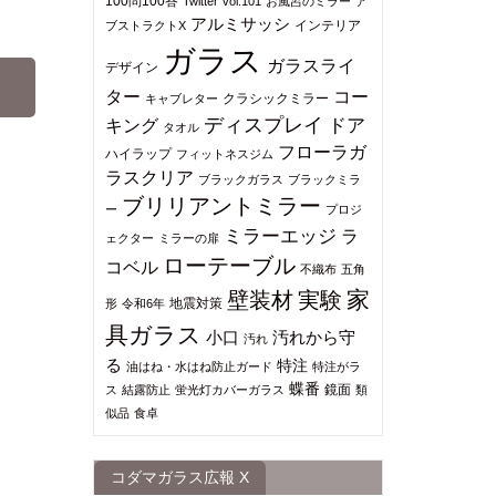
100問100答
Twitter
vol.101
お風呂のミラー
ア
アルミサッシ
インテリア
ブストラクトX
ガラス
ガラスライ
デザイン
ター
コー
クラシックミラー
キャブレター
ディスプレイ
ドア
キング
タオル
フローラガ
ハイラップ
フィットネスジム
ラスクリア
ブラックガラス
ブラックミラ
ブリリアントミラー
ー
プロジ
ミラーエッジ
ラ
ェクター
ミラーの扉
ローテーブル
コベル
不織布
五角
家
壁装材
実験
地震対策
形
令和6年
具ガラス
小口
汚れから守
汚れ
る
特注
油はね・水はね防止ガード
特注がラ
蝶番
鏡面
ス
結露防止
蛍光灯カバーガラス
類
似品
食卓
コダマガラス広報 X