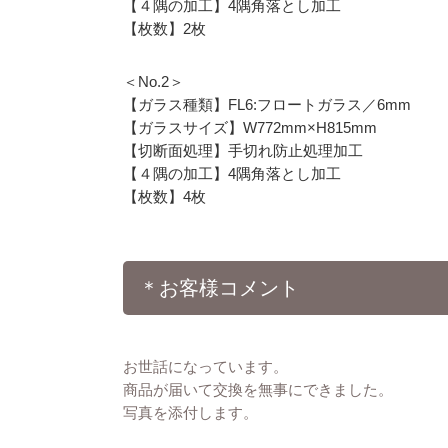
【４隅の加工】4隅角落とし加工
【枚数】2枚
＜No.2＞
【ガラス種類】FL6:フロートガラス／6mm
【ガラスサイズ】W772mm×H815mm
【切断面処理】手切れ防止処理加工
【４隅の加工】4隅角落とし加工
【枚数】4枚
＊お客様コメント
お世話になっています。
商品が届いて交換を無事にできました。
写真を添付します。