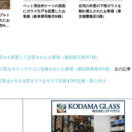
ペット用自作ケージの前面
住宅の外窓の下桟ガラスを
にガラス引戸を設置したお
割れ替えされたお客様（東
ブルト
客様（岐阜県羽島市M様）
京都豊島区O様）
れたお
市H
高さを変更して設置されたお客様（愛知県江南市T様）
の窓をカラーガラスに交換されたお客様（愛知県東海市F様）
次の記事
写真
|
かすみ
|
窓ガラス
|
ガラス交換
|
DIY交換・取り付け
2