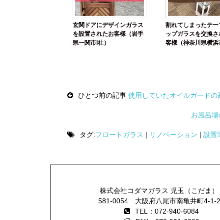
玄関ドアにデザインガラス
割れてしまったテー
を設置されたお客様（岩手
ップガラスを交換さ
県一関市I社）
客様（神奈川県横浜
様）
Post
navigation
ひとつ前の記事
使用していたオイルガードの
お風呂場
タグ:
フロートガラス
|
リノベーション
|
設置
株式会社コダマガラス 児玉（こだま）
581-0054 大阪府八尾市南亀井町4-1-
TEL：072-940-6084