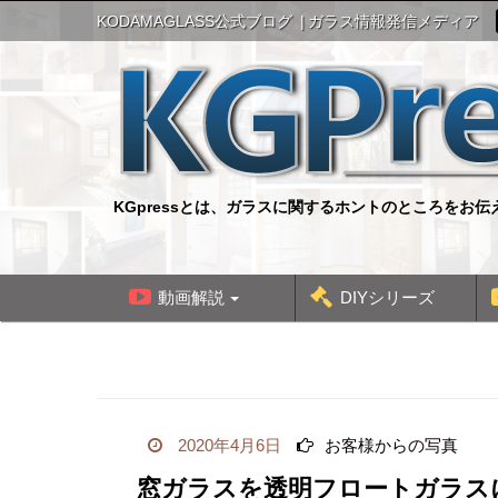
S
KODAMAGLASS公式ブログ
ガラス情報発信メディア
k
i
p
t
o
c
o
n
KGpressとは、ガラスに関するホントのところをお
t
e
n
t
動画解説
DIYシリーズ
2020年4月6日
お客様からの写真
窓ガラスを透明フロートガラス