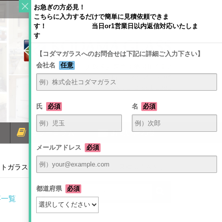
お急ぎの方必見！
こちらに入力するだけで簡単に見積依頼できま
す！ 当日or1営業日以内返信対応いたしま
す
【コダマガラスへのお問合せは下記に詳細ご入力下さい】
会社名
任意
〒581-0054 大阪府八尾市南亀井町4-1-2
TEL：072-940-6084
FAX：072-991-6380
氏
必須
名
必須
ミラーコラム
お問い合わせ
メールアドレス
必須
トガラスに交換されたお客様（神奈川県横浜市Aさま）
都道府県
必須
事一覧
）