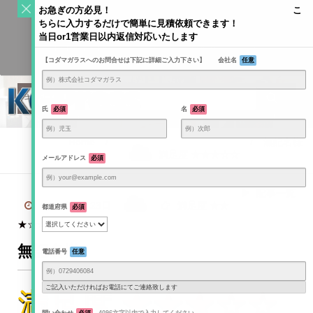
S
お急ぎの方必見！ こ
k
ちらに入力するだけで簡単に見積依頼できます！
Toggle
i
当日or1営業日以内返信対応いたします
navigati
KODAMAGLASS公式ブログ | ガラス情報発信メディア
p
【コダマガラスへのお問合せは下記に詳細ご入力下さい】 会社名
任意
t
o
c
o
氏
必須
名
必須
n
t
Home
/
/
無記名様
e
満足度 ★★★☆☆
メールアドレス
必須
n
t
記事一覧
2020年7月23日
満足度 ★★
都道府県
必須
★☆☆
無記名様
電話番号
任意
ご記入いただければお電話にてご連絡致します
満足度 ★★★☆☆