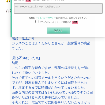
問い合わせ
必須
4096文字以内で入力してください
お客様からのメッセージ
当社の
プライバシーポリシー
に同意の上、送信してください。
ほかの方にコダマガラスを勧める可能性は？
プライバシーポリシーに同意する
必須
[最も満足した点]
製品・仕上がり
ガラスのことはよくわかりませんが、想像通りの商品
でした。
[最も不満だった点]
納期
こちらの勝手な都合ですが、部屋の模様替えを一気に
したくて急いでいました。
それで質問への回答メールを早くいただきたかったの
ですが、週末を挟んでしまいすぐには回答を得られ
ず、注文するまでに時間がかかってしまいました。
面倒な内容の質問ではない(と思っていた)のですぐに回
答をいただけるものと勝手に思っていました。
今考えれば、電話ですぐに回答をいただいたらよかっ