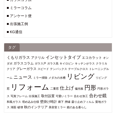
■ ミラーコラム
■ アンケート便
■ 出張施工例
■ KG通信
タグ
インセットタイプ
くもりガラス
アクリル
エコカラット
オン
ガラスコラム
ダボ
ガラス戸
ガラス高
キイロビン
キッチンがラス
クラリカ
グレーガラス
クリア
スピード
テンパックス
テーブルクロス
トレーニングル
リビング
ニュース
ーム
ミラー掃除
メダカの水槽
リビング
リフォーム
円形
仕上げ
窓
二重窓
偏光板
円形ガラ
合わせ鏡
取付設置
ス
写真フレーム
出張施工
可愛いミラー
合わせ加工
壁掛け時計
和風ガラス
埋め込み仕様
廊下
押縁
曇り止めフィルム
梨地ガラ
秋のインテリア
ス
湖面
破壊
美容室ミラー
鏡のある暮らし