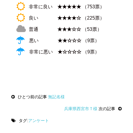
非常に良い
★★★★★
（753票）
良い
★★★★☆
（225票）
普通
★★★☆☆
（53票）
悪い
★★☆☆☆
（9票）
非常に悪い
★☆☆☆☆
（9票）
Post
ひとつ前の記事
無記名様
navigation
兵庫県西宮市Ｔ様
次の記事
タグ:
アンケート