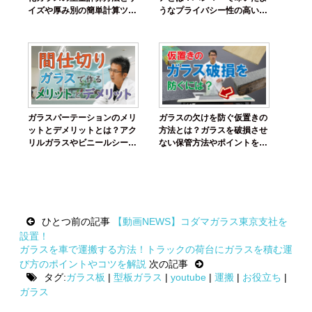
イズや厚み別の簡単計算ツー
うなプライバシー性の高いデ
ルを紹介！
ザインガラスを紹介
ガラスパーテーションのメリ
ガラスの欠けを防ぐ仮置きの
ットとデメリットとは？アク
方法とは？ガラスを破損させ
リルガラスやビニールシート
ない保管方法やポイントを解
よりおすすめできるポイント
説
Post
ひとつ前の記事
【動画NEWS】コダマガラス東京支社を
navigation
設置！
ガラスを車で運搬する方法！トラックの荷台にガラスを積む運
び方のポイントやコツを解説
次の記事
タグ:
ガラス板
|
型板ガラス
|
youtube
|
運搬
|
お役立ち
|
ガラス