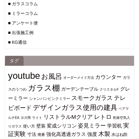
■ ガラスコラム
■ ミラーコラム
■ アンケート便
■ 出張施工例
■ KG通信
タグ
youtube
お風呂
カウンター
ガラ
オーダーメイド方法
ガラス棚
グレ
ガーデンテーブル
スのうつわ
クリスタルF
スモークガラス
テレ
ーミラー
シャンパンピンクミラー
デザインガラス使用の建具
ビボード
ペアマ
レトロ
リストラルMクリア
ルチEA
ヨガ用
ライト
乾燥空気入
姿見ミラー
実
変成シリコン
学習机
壁装
使い方
りガラス
証実験
木製
強化高透過ガラス
強度
寸法
水はね防
廃番