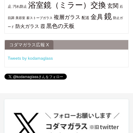
浴室鏡（ミラー）交換
玄関
止
汚れ防止
石
鏡
金具
複層ガラス
配送
目調
美容室
薪ストーブガラス
防止ガ
黒色の天板
防火ガラス
霞
ード
コダマガラス広報 X
Tweets by kodamaglass