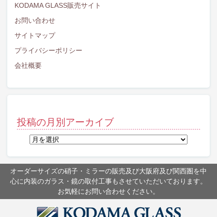
KODAMA GLASS販売サイト
お問い合わせ
サイトマップ
プライバシーポリシー
会社概要
投稿の月別アーカイブ
投
稿
の
月
オーダーサイズの硝子・ミラーの販売及び大阪府及び関西圏を中
別
心に内装のガラス・鏡の取付工事もさせていただいております。
ア
お気軽にお問い合わせください。
ー
カ