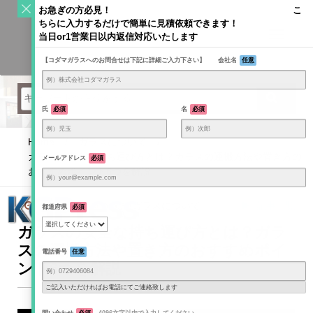
S
お急ぎの方必見！ こ
k
ちらに入力するだけで簡単に見積依頼できます！
Toggle
i
当日or1営業日以内返信対応いたします
navigati
KODAMAGLASS公式ブログ | ガラス情報発信メディア
p
【コダマガラスへのお問合せは下記に詳細ご入力下さい】 会社名
任意
t
o
c
o
氏
必須
名
必須
n
t
Home
/
ガラスについて
/
e
ガラスの安全な持ち運び方とは？ガラスの運搬方法や置き方の
メールアドレス
必須
n
おすすめポイント6つを解説
t
2020年8月6日
ガラスについて
記事一覧
都道府県
必須
ガラスの安全な持ち運び方とは？ガラ
スの運搬方法や置き方のおすすめポイ
電話番号
任意
ント6つを解説
ご記入いただければお電話にてご連絡致します