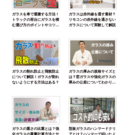
ガラスを車で運搬する方法！
ガラスは赤外線を通す素材？
トラックの荷台にガラスを積
リモコンの赤外線を通さない
む運び方のポイントやコツを
ガラスについて実験して解説
解説
ガラスの割れ防止と飛散防止
ガラスの厚みの規格サイズと
について解説！ガラスが割れ
は？窓ガラスや強化ガラスの
ないようにする方法はある？
厚みの公差についてわかりや
すく解説
ガラスの重さの比重とは？強
型板ガラスのハンマードクリ
化ガラスの重量計算方法とサ
アとは？ハンマーで叩いたよ