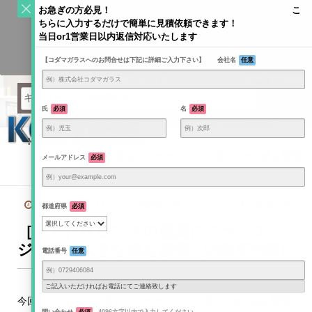
S
お急ぎの方必見！ こ
k
ちらに入力するだけで簡単に見積依頼できます！
Toggle
i
当日or1営業日以内返信対応いたします
navigati
KODAMAGLASS公式ブログ | ガラス情報発信メディア
p
【コダマガラスへのお問合せは下記に詳細ご入力下さい】 会社名
任意
t
o
c
o
氏
必須
名
必須
n
t
Home
/
出張施工例
/
e
［施工］リビングの壁面にミラーエッジ仕様の大きな鏡を設置
メールアドレス
必須
n
（大阪市O様）
t
2021年2月2日
出張施工例
記事一覧
都道府県
必須
［施工］リビングの壁面にミラーエッ
ジ仕様の大きな鏡を設置（大阪市O様）
電話番号
任意
ご記入いただければお電話にてご連絡致します
今回は、リビングの壁面にミラーエッジ仕様の大きな鏡を設置