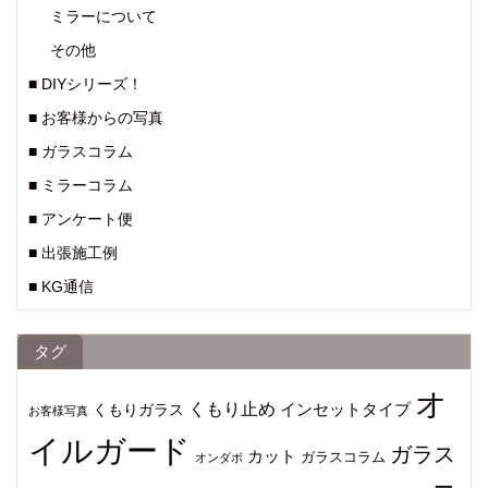
ミラーについて
その他
■ DIYシリーズ！
■ お客様からの写真
■ ガラスコラム
■ ミラーコラム
■ アンケート便
■ 出張施工例
■ KG通信
タグ
オ
くもり止め
インセットタイプ
くもりガラス
お客様写真
イルガード
ガラス
カット
ガラスコラム
オンダボ