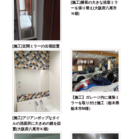
[施工]横長の大きな浴室ミラ
ーを張り替え(大阪府八尾市
Ｎ様)
[施工]玄関ミラーの出張設置
【施工】ガレージ内に連装ミ
ラーを取り付け施工（栃木県
栃木市M様）
[施工]アジアンポップなタイ
ルの洗面所に大きめの鏡を設
置(大阪府八尾市Ｋ様)