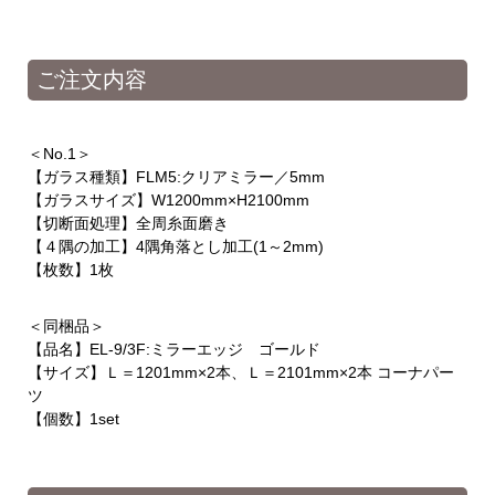
ご注文内容
＜No.1＞
【ガラス種類】FLM5:クリアミラー／5mm
【ガラスサイズ】W1200mm×H2100mm
【切断面処理】全周糸面磨き
【４隅の加工】4隅角落とし加工(1～2mm)
【枚数】1枚
＜同梱品＞
【品名】EL-9/3F:ミラーエッジ ゴールド
【サイズ】Ｌ＝1201mm×2本、Ｌ＝2101mm×2本 コーナパー
ツ
【個数】1set