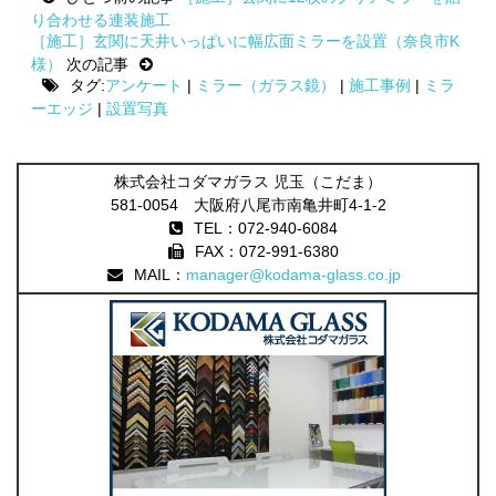
navigation
り合わせる連装施工
［施工］玄関に天井いっぱいに幅広面ミラーを設置（奈良市K
様）
次の記事
タグ:
アンケート
|
ミラー（ガラス鏡）
|
施工事例
|
ミラ
ーエッジ
|
設置写真
株式会社コダマガラス 児玉（こだま）
581-0054 大阪府八尾市南亀井町4-1-2
TEL：072-940-6084
FAX：072-991-6380
MAIL：
manager@kodama-glass.co.jp