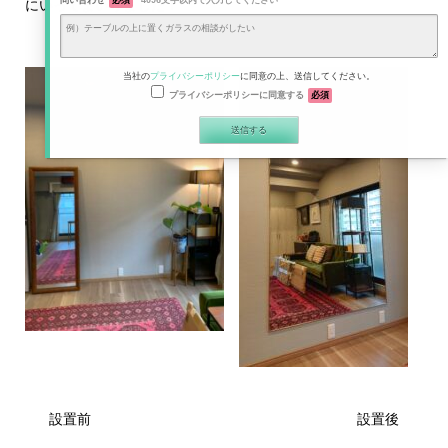
問い合わせ
必須
4096文字以内で入力してください
にいってまいりました！
当社の
プライバシーポリシー
に同意の上、送信してください。
プライバシーポリシーに同意する
必須
設置前 設置後