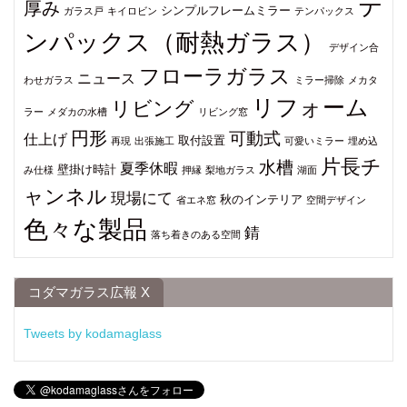
テ
厚み
シンプルフレームミラー
ガラス戸
キイロビン
テンパックス
ンパックス（耐熱ガラス）
デザイン合
フローラガラス
ニュース
わせガラス
ミラー掃除
メカタ
リフォーム
リビング
ラー
メダカの水槽
リビング窓
円形
可動式
仕上げ
取付設置
再現
出張施工
可愛いミラー
埋め込
片長チ
水槽
夏季休暇
壁掛け時計
み仕様
押縁
梨地ガラス
湖面
ャンネル
現場にて
秋のインテリア
省エネ窓
空間デザイン
色々な製品
錆
落ち着きのある空間
コダマガラス広報 X
Tweets by kodamaglass