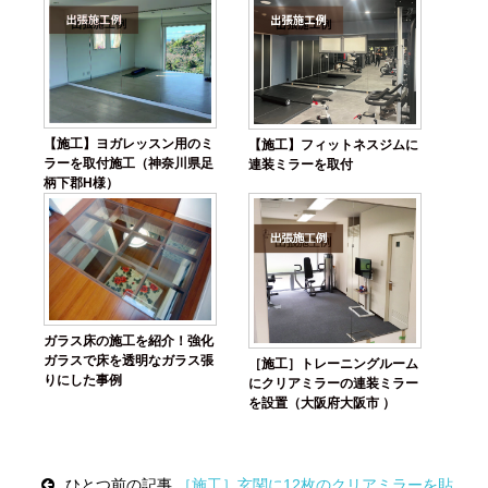
【施工】ヨガレッスン用のミ
【施工】フィットネスジムに
ラーを取付施工（神奈川県足
連装ミラーを取付
柄下郡H様）
ガラス床の施工を紹介！強化
ガラスで床を透明なガラス張
［施工］トレーニングルーム
りにした事例
にクリアミラーの連装ミラー
を設置（大阪府大阪市 ）
Post
ひとつ前の記事
［施工］玄関に12枚のクリアミラーを貼