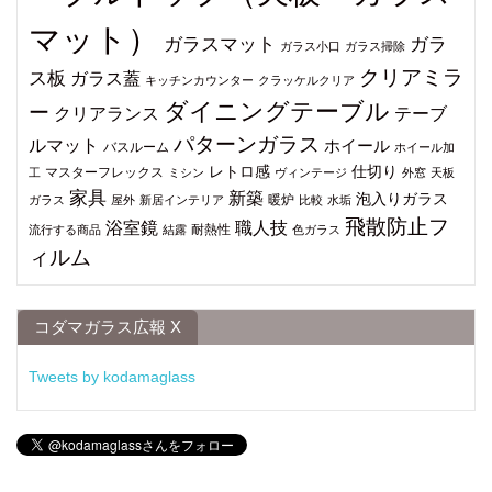
マット）
ガラスマット
ガラ
ガラス小口
ガラス掃除
クリアミラ
ス板
ガラス蓋
キッチンカウンター
クラッケルクリア
ダイニングテーブル
ー
クリアランス
テーブ
パターンガラス
ルマット
ホイール
バスルーム
ホイール加
仕切り
レトロ感
マスターフレックス
工
ミシン
ヴィンテージ
外窓
天板
家具
新築
泡入りガラス
暖炉
ガラス
屋外
新居インテリア
比較
水垢
飛散防止フ
浴室鏡
職人技
耐熱性
流行する商品
結露
色ガラス
ィルム
コダマガラス広報 X
Tweets by kodamaglass