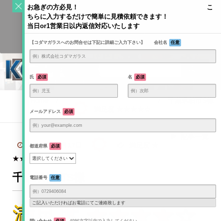
S
お急ぎの方必見！ こ
k
ちらに入力するだけで簡単に見積依頼できます！
Toggle
i
当日or1営業日以内返信対応いたします
navigati
KODAMAGLASS公式ブログ | ガラス情報発信メディア
p
【コダマガラスへのお問合せは下記に詳細ご入力下さい】 会社名
任意
t
o
c
o
氏
必須
名
必須
n
t
Home
/
/
千葉県柏市S様
e
満足度 ★★★★☆
メールアドレス
必須
n
t
記事一覧
2023年11月17日
満足度 ★
都道府県
必須
★★★☆
千葉県柏市S様
電話番号
任意
ご記入いただければお電話にてご連絡致します
満足度 ★★★★☆