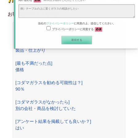
問い合わせ
必須
4096文字以内で入力してください
お客様からのメッセージ
当社の
プライバシーポリシー
に同意の上、送信してください。
90%
ほかの方にコダマガラスを勧める可能性は？
プライバシーポリシーに同意する
必須
[最も満足した点]
製品・仕上がり
[最も不満だった点]
価格
[コダマガラスを勧める可能性は？]
90％
[コダマガラスがなかったら]
別の会社・商品を検討していた
[アンケート結果を掲載しても良いか？]
はい