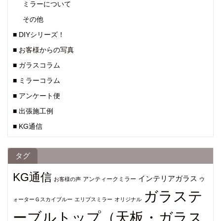
ミラーについて
その他
■ DIYシリーズ！
■ お客様からの写真
■ ガラスコラム
■ ミラーコラム
■ アンケート便
■ 出張施工例
■ KG通信
タグ
KG通信
インテリアガラス
アンティークミラー
お客様の声
ウ
ガラステ
ォーターＧスカイブルー
エリプスミラー
オリジナル
ーブルトップ（天板・ガラス