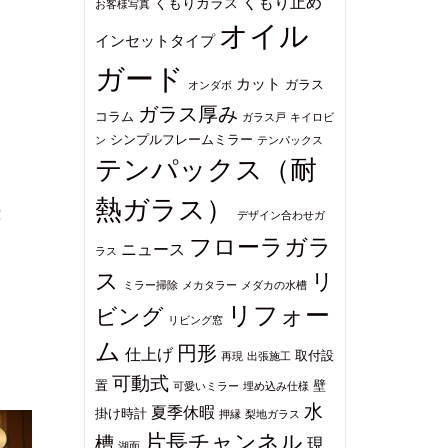
くもり止め
くもりガラス
お客様写真
オイル
インセットタイプ
ガード
カット
ガラス
オンダボ
ガラス厚み
コラム
ガラス戸
キイロビ
シンプルフレームミラー
ン
テンパックス
テンパックス（耐
熱ガラス）
！
デザイン合わせガ
フローラガラ
ニュース
ラス
ス
リ
ミラー掃除
メカタラー
メダカの水槽
リフォー
ビング
リビング窓
ム
円形
仕上げ
取付設
再現
出張施工
可動式
置
壁
可愛いミラー
埋め込み仕様
水
夏季休暇
掛け時計
押縁
梨地ガラス
片長チャンネル
槽
現
湖面