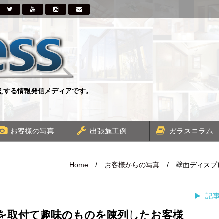
伝えする情報発信メディアです。
お客様の写真
出張施工例
ガラスコラム
Home
/
お客様からの写真
/
壁面ディスプ
記
を取付て趣味のものを陳列したお客様