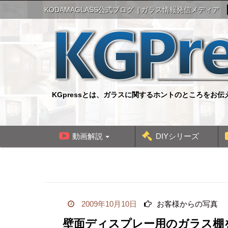
S
KODAMAGLASS公式ブログ
ガラス情報発信メディア
k
i
p
t
o
c
o
n
KGpressとは、ガラスに関するホントのところをお
t
e
n
t
動画解説
DIYシリーズ
2009年10月10日
お客様からの写真
壁面ディスプレー用のガラス棚