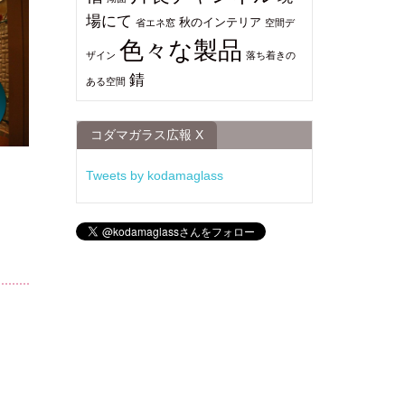
場にて
秋のインテリア
省エネ窓
空間デ
色々な製品
ザイン
落ち着きの
錆
ある空間
コダマガラス広報 X
Tweets by kodamaglass