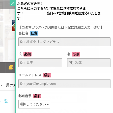
お急ぎの方必見！
こちらに入力するだけで簡単に見積依頼できま
す！ 当日or1営業日以内返信対応いたしま
す
【コダマガラスへのお問合せは下記に詳細ご入力下さい】
会社名
任意
〒581-0054 大阪府八尾市南亀井町4-1-2
TEL：072-940-6084
FAX：072-991-6380
氏
必須
名
必須
ミラーコラム
お問い合わせ
メールアドレス
必須
レー用のガラス棚を取付て趣味のものを陳列したお客様
都道府県
必須
事一覧