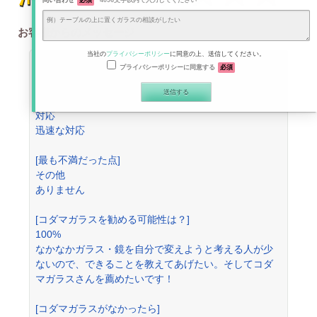
問い合わせ
必須
4096文字以内で入力してください
お客様からのメッセージ
当社の
プライバシーポリシー
に同意の上、送信してください。
100%
ほかの方にコダマガラスを勧める可能性は？
プライバシーポリシーに同意する
必須
[最も満足した点]
対応
迅速な対応
[最も不満だった点]
その他
ありません
[コダマガラスを勧める可能性は？]
100%
なかなかガラス・鏡を自分で変えようと考える人が少
ないので、できることを教えてあげたい。そしてコダ
マガラスさんを薦めたいです！
[コダマガラスがなかったら]