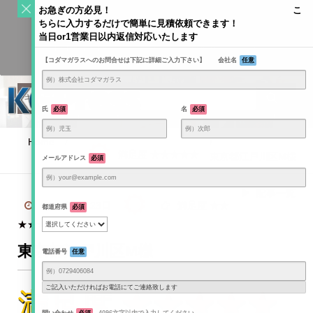
S
お急ぎの方必見！ こ
k
ちらに入力するだけで簡単に見積依頼できます！
Toggle
i
当日or1営業日以内返信対応いたします
navigati
KODAMAGLASS公式ブログ | ガラス情報発信メディア
p
【コダマガラスへのお問合せは下記に詳細ご入力下さい】 会社名
任意
t
o
c
o
氏
必須
名
必須
n
t
Home
/
/
e
満足度 ★★★★★
東京都江戸川区M様
メールアドレス
必須
n
t
記事一覧
2024年1月23日
満足度 ★★
都道府県
必須
★★★
東京都江戸川区M様
電話番号
任意
ご記入いただければお電話にてご連絡致します
満足度 ★★★★★