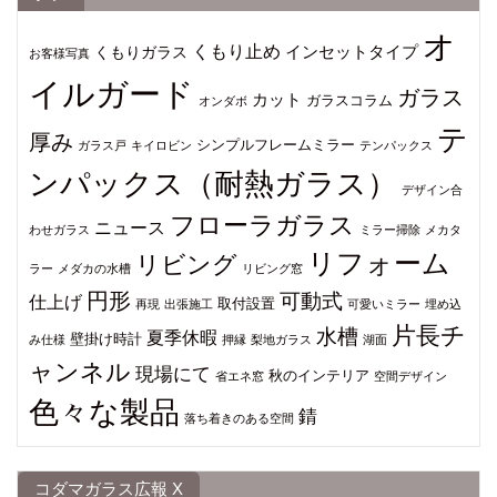
オ
くもり止め
インセットタイプ
くもりガラス
お客様写真
イルガード
ガラス
カット
ガラスコラム
オンダボ
テ
厚み
シンプルフレームミラー
ガラス戸
キイロビン
テンパックス
ンパックス（耐熱ガラス）
デザイン合
フローラガラス
ニュース
わせガラス
ミラー掃除
メカタ
リフォーム
リビング
ラー
メダカの水槽
リビング窓
円形
可動式
仕上げ
取付設置
再現
出張施工
可愛いミラー
埋め込
片長チ
水槽
夏季休暇
壁掛け時計
み仕様
押縁
梨地ガラス
湖面
ャンネル
現場にて
秋のインテリア
省エネ窓
空間デザイン
色々な製品
錆
落ち着きのある空間
コダマガラス広報 X