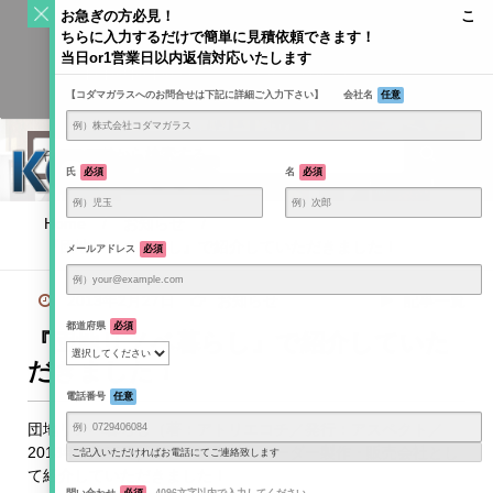
S
お急ぎの方必見！ こ
k
ちらに入力するだけで簡単に見積依頼できます！
Toggle
i
当日or1営業日以内返信対応いたします
navigati
KODAMAGLASS公式ブログ | ガラス情報発信メディア
p
【コダマガラスへのお問合せは下記に詳細ご入力下さい】 会社名
任意
t
o
c
o
氏
必須
名
必須
n
t
Home
/
お知らせ
/
e
『団地リノベ暮らし』で紹介していただきました！
メールアドレス
必須
n
t
2013年2月27日
お知らせ
記事一覧
都道府県
必須
『団地リノベ暮らし』で紹介していた
だきました！
電話番号
任意
団地リノベ暮らし（著：アトリエコチ／発行：アスペクト／
2013年1月25日）でガラス素材・オーダー製作・販売会社とし
ご記入いただければお電話にてご連絡致します
て紹介していただきました！