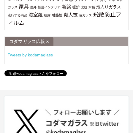
家具
新築
泡入りガラス
暖炉
ガラス
屋外
新居インテリア
比較
水垢
飛散防止フ
浴室鏡
職人技
耐熱性
流行する商品
結露
色ガラス
ィルム
コダマガラス広報 X
Tweets by kodamaglass