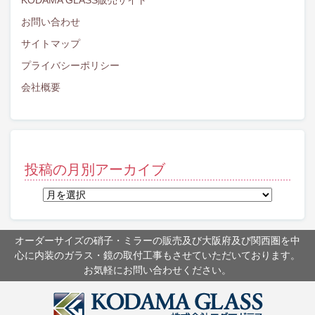
KODAMA GLASS販売サイト
お問い合わせ
サイトマップ
プライバシーポリシー
会社概要
投稿の月別アーカイブ
投
稿
の
月
オーダーサイズの硝子・ミラーの販売及び大阪府及び関西圏を中
別
心に内装のガラス・鏡の取付工事もさせていただいております。
ア
お気軽にお問い合わせください。
ー
カ
イ