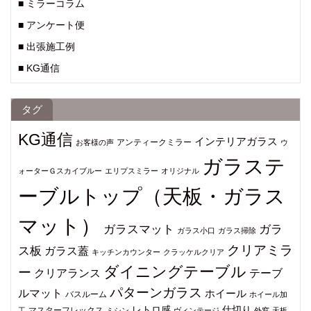
■ ミラーコラム
■ アンケート便
■ 出張施工例
■ KG通信
タグ
KG通信
インテリアガラス
アンティークミラー
お客様の声
ウ
ガラステ
ォーターＧスカイブルー
エリプスミラー
オリジナル
ーブルトップ（天板・ガラス
マット）
ガラスマット
ガラ
ガラス小口
ガラス掃除
クリアミラ
ス板
ガラス蓋
キッチンカウンター
クラッケルクリア
ダイニングテーブル
ー
クリアランス
テーブ
パターンガラス
ルマット
ホイール
バスルーム
ホイール加
仕切り
レトロ感
マスターフレックス
工
ミシン
ヴィンテージ
外窓
天板