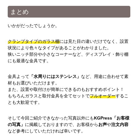
まとめ
いかがだったでしょうか。
クランプタイプのガラス棚
には見た目の違いだけでなく、設置
状況により色々なタイプがあることがわかりました。
狭いニッチ部分や小さなコーナーなど、ディスプレイ・飾り棚
にも最適な金具です。
金具よって
「水周りにはステンレス」
など、用途に合わせて素
材もお選びいただけます。
また、設置や取付けが簡単にできるのもおすすめポイント！
もちろんガラスと取付金具を全てセットで
フルオーダー
するこ
とも大歓迎です。
そして今回ご紹介できなかった写真以外にも
KGPress「お客様
の写真」
に掲載しておりますので、お客様から
お声
や
注文内容
など参考にしていただければ幸いです。