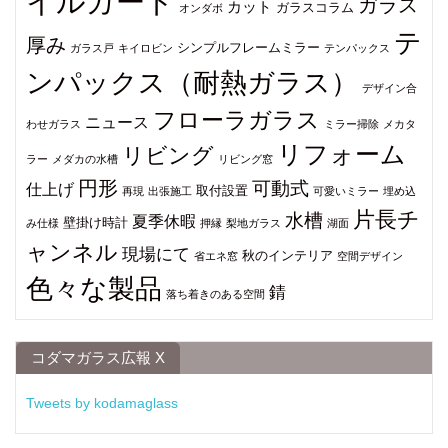
イルガード
ガラス
カット
ガラスコラム
オンダボ
テ
厚み
シンプルフレームミラー
ガラス戸
キイロビン
テンパックス
ンパックス（耐熱ガラス）
デザイン合
フローラガラス
ニュース
わせガラス
ミラー掃除
メカタ
リフォーム
リビング
ラー
メダカの水槽
リビング窓
円形
可動式
仕上げ
取付設置
再現
出張施工
可愛いミラー
埋め込
片長チ
水槽
夏季休暇
壁掛け時計
み仕様
押縁
梨地ガラス
湖面
ャンネル
現場にて
秋のインテリア
省エネ窓
空間デザイン
色々な製品
錆
落ち着きのある空間
コダマガラス広報 X
Tweets by kodamaglass