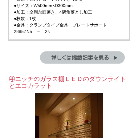
●サイズ：W500mm×D300mm
●加工：全周糸面磨き、4隅角落とし加工
●枚数：1枚
●金具：クランプタイプ金具 プレートサポート
2885ZN5 ＝ 2ケ
④ニッチのガラス棚ＬＥＤのダウンライト
とエコカラット