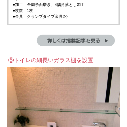
●加工：全周糸面磨き、4隅角落とし加工
●枚数：1枚
●金具：クランプタイプ金具2ケ
⑤トイレの細長いガラス棚を設置