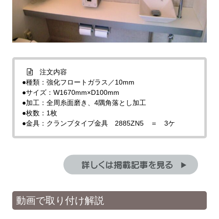
注文内容
●種類：強化フロートガラス／10mm
●サイズ：W1670mm×D100mm
●加工：全周糸面磨き、4隅角落とし加工
●枚数：1枚
●金具：クランプタイプ金具 2885ZN5 ＝ 3ケ
動画で取り付け解説