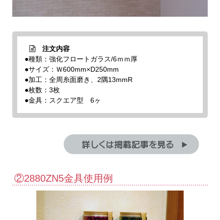
注文内容
●種類：強化フロートガラス/6ｍｍ厚
●サイズ：Ｗ600mm×D250mm
●加工：全周糸面磨き、2隅13mmR
●枚数：3枚
●金具：スクエア型 6ヶ
②2880ZN5金具使用例