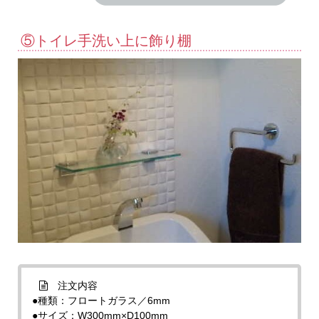
⑤トイレ手洗い上に飾り棚
注文内容
●種類：フロートガラス／6mm
●サイズ：W300mm×D100mm