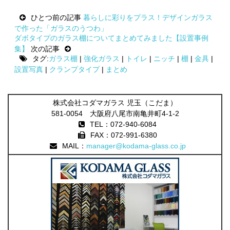
Post
ひとつ前の記事
暮らしに彩りをプラス！デザインガラス
navigation
で作った「ガラスのうつわ」
ダボタイプのガラス棚についてまとめてみました【設置事例
集】
次の記事
タグ:
ガラス棚
|
強化ガラス
|
トイレ
|
ニッチ
|
棚
|
金具
|
設置写真
|
クランプタイプ
|
まとめ
株式会社コダマガラス 児玉（こだま）
581-0054 大阪府八尾市南亀井町4-1-2
TEL：072-940-6084
FAX：072-991-6380
MAIL：
manager@kodama-glass.co.jp