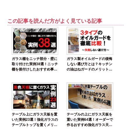
この記事を読んだ方がよく見ている記事
ガラス棚をニッチ部分・壁に
ガラス製オイルガードの後悔
取り付けた実例38選！ニッチ
しない選び方とは？キッチン
棚を後付けしたおすすめ事例
の油はねガードのメリットと
を紹介
デメリットを解説
テーブル上にガラス天板を置
テーブルの上にガラス天板を
いた実例23選！強化ガラスの
置いた実例64選！オーダーで
テーブルトップを置くメリッ
作るおすすめ強化ガラス天板
ト
を紹介