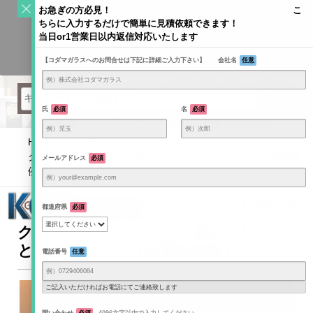
S
お急ぎの方必見！ こ
k
ちらに入力するだけで簡単に見積依頼できます！
Toggle
i
当日or1営業日以内返信対応いたします
navigati
KODAMAGLASS公式ブログ | ガラス情報発信メディア
p
【コダマガラスへのお問合せは下記に詳細ご入力下さい】 会社名
任意
t
o
c
o
氏
必須
名
必須
n
t
Home
/
ガラスコラム
/
e
クランプタイプのガラス棚についてまとめてみました【設置事
メールアドレス
必須
n
例集】
t
2025年3月10日
ガラスコラム
記事一覧
都道府県
必須
クランプタイプのガラス棚についてま
とめてみました【設置事例集】
電話番号
任意
ご記入いただければお電話にてご連絡致します