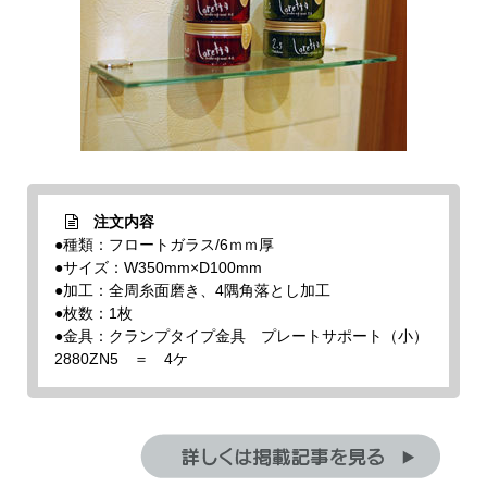
注文内容
●種類：フロートガラス/6ｍｍ厚
●サイズ：W350mm×D100mm
●加工：全周糸面磨き、4隅角落とし加工
●枚数：1枚
●金具：クランプタイプ金具 プレートサポート（小）
2880ZN5 ＝ 4ケ