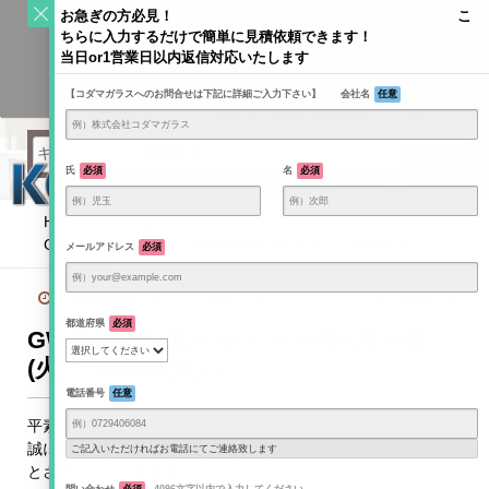
S
お急ぎの方必見！ こ
k
ちらに入力するだけで簡単に見積依頼できます！
Toggle
i
当日or1営業日以内返信対応いたします
navigati
KODAMAGLASS公式ブログ | ガラス情報発信メディア
p
【コダマガラスへのお問合せは下記に詳細ご入力下さい】 会社名
任意
t
o
c
o
氏
必須
名
必須
n
t
Home
/
お知らせ
/
e
GW休業のお知らせ＜2025年4月29日(火)～5月6日(火)＞
メールアドレス
必須
n
t
2025年4月1日
お知らせ
記事一覧
都道府県
必須
GW休業のお知らせ＜2025年4月29日
(火)～5月6日(火)＞
電話番号
任意
平素は格別のご愛顧賜わり、厚くお礼申し上げます。
誠に勝手ながら、弊社では下記日程をゴールデンウィーク休業
ご記入いただければお電話にてご連絡致します
とさせていただきます。