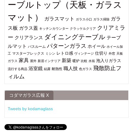
ーブルトップ（天板・ガラス
マット）
ガラスマット
ガラ
ガラス小口
ガラス掃除
クリアミラ
ス板
ガラス蓋
キッチンカウンター
クラッケルクリア
ダイニングテーブル
ー
クリアランス
テーブ
パターンガラス
ルマット
ホイール
バスルーム
ホイール加
仕切り
レトロ感
マスターフレックス
工
ミシン
ヴィンテージ
外窓
天板
家具
新築
泡入りガラス
暖炉
ガラス
屋外
新居インテリア
比較
水垢
飛散防止フ
浴室鏡
職人技
耐熱性
流行する商品
結露
色ガラス
ィルム
コダマガラス広報 X
Tweets by kodamaglass