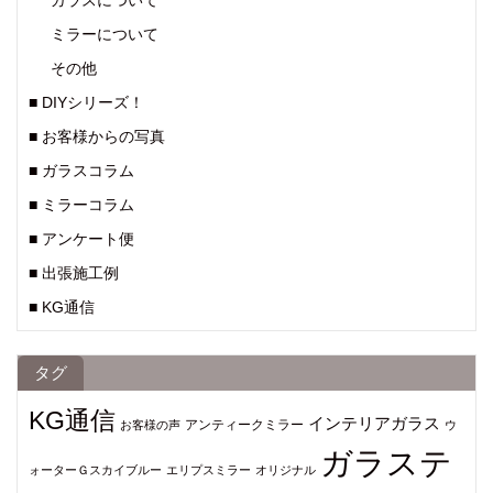
ガラスについて
ミラーについて
その他
■ DIYシリーズ！
■ お客様からの写真
■ ガラスコラム
■ ミラーコラム
■ アンケート便
■ 出張施工例
■ KG通信
タグ
KG通信
インテリアガラス
アンティークミラー
お客様の声
ウ
ガラステ
ォーターＧスカイブルー
エリプスミラー
オリジナル