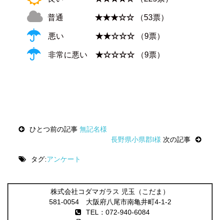
普通
★★★☆☆
（53票）
悪い
★★☆☆☆
（9票）
非常に悪い
★☆☆☆☆
（9票）
Post
ひとつ前の記事
無記名様
navigation
長野県小県郡I様
次の記事
タグ:
アンケート
株式会社コダマガラス 児玉（こだま）
581-0054 大阪府八尾市南亀井町4-1-2
TEL：072-940-6084