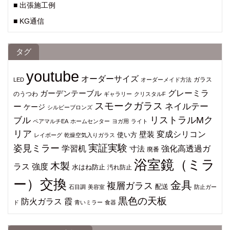
■ 出張施工例
■ KG通信
タグ
youtube
オーダーサイズ
ガラス
LED
オーダーメイド方法
グレーミラ
ガーデンテーブル
のうつわ
ギャラリー
クリスタルF
スモークガラス
ネイルテー
ー
ケージ
シルビーブロンズ
ブル
リストラルMク
ペアマルチEA
ホームセンター
ヨガ用
ライト
リア
変成シリコン
壁装
使い方
レイボーグ
乾燥空気入りガラス
姿見ミラー
実証実験
強化高透過ガ
学習机
寸法
廃番
浴室鏡（ミラ
木製
ラス
強度
水はね防止
汚れ防止
ー）交換
金具
複層ガラス
配送
石目調
美容室
防止ガー
黒色の天板
防火ガラス
霞
ド
青いミラー
食器