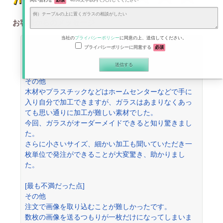
問い合わせ
必須
4096文字以内で入力してください
お客様からのメッセージ
当社の
プライバシーポリシー
に同意の上、送信してください。
70%
ほかの方にコダマガラスを勧める可能性は？
プライバシーポリシーに同意する
必須
[最も満足した点]
その他
木材やプラスチックなどはホームセンターなどで手に
入り自分で加工できますが、ガラスはあまりなくあっ
ても思い通りに加工が難しい素材でした。
今回、ガラスがオーダーメイドできると知り驚きまし
た。
さらに小さいサイズ、細かい加工も聞いていただき一
枚単位で発注ができることが大変驚き、助かりまし
た。
[最も不満だった点]
その他
注文で画像を取り込むことが難しかったです。
数枚の画像を送るつもりが一枚だけになってしまいま