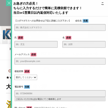
S
お急ぎの方必見！ こ
k
ちらに入力するだけで簡単に見積依頼できます！
Toggle
i
当日or1営業日以内返信対応いたします
navigati
KODAMAGLASS公式ブログ | ガラス情報発信メディア
p
【コダマガラスへのお問合せは下記に詳細ご入力下さい】 会社名
任意
t
o
c
o
氏
必須
名
必須
n
t
Home
/
/
アンケート便
/
e
満足度 ★★★★★
大阪府大阪市Y様
メールアドレス
必須
n
t
記事一覧
2025年10月7日
満足度 ★★
都道府県
必須
★★★
大阪府大阪市Y様
電話番号
任意
ご記入いただければお電話にてご連絡致します
満足度 ★★★★★