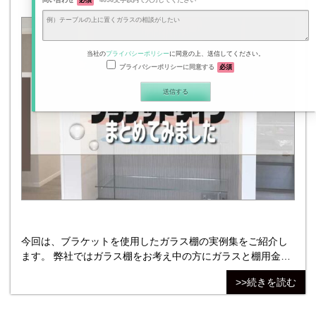
問い合わせ
必須
4096文字以内で入力してください
当社の
プライバシーポリシー
に同意の上、送信してください。
プライバシーポリシーに同意する
必須
今回は、ブラケットを使用したガラス棚の実例集をご紹介し
ます。 弊社ではガラス棚をお考え中の方にガラスと棚用金具
をセットで販売しております。 リビングや洗面所など様々な
>>続きを読む
お部屋の壁面に後付けで設置できます。 本記事では、ガラス
棚の中でも多機能性のあるブラケットタイプのガラス棚を設
置された実例をピックアップして紹介します。 ガラス棚を検