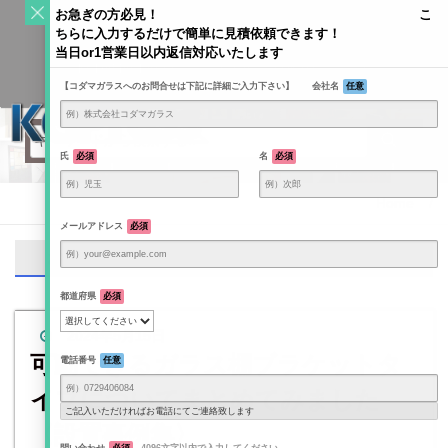
S
お急ぎの方必見！ こ
k
ちらに入力するだけで簡単に見積依頼できます！
Toggle
i
当日or1営業日以内返信対応いたします
navigati
KODAMAGLASS公式ブログ | ガラス情報発信メディア
p
【コダマガラスへのお問合せは下記に詳細ご入力下さい】 会社名
任意
t
o
c
o
氏
必須
名
必須
n
t
Home
/
e
メールアドレス
必須
n
お客様の写真
t
都道府県
必須
2024年5月15日
可動できるガラス棚ブラケットタ
電話番号
任意
イプについてまとめてみました
ご記入いただければお電話にてご連絡致します
〈設置事例集〉