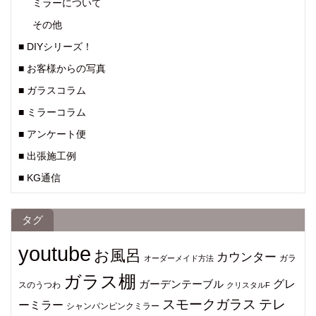
ミラーについて
その他
■ DIYシリーズ！
■ お客様からの写真
■ ガラスコラム
■ ミラーコラム
■ アンケート便
■ 出張施工例
■ KG通信
タグ
youtube
お風呂
カウンター
ガラ
オーダーメイド方法
ガラス棚
グレ
ガーデンテーブル
スのうつわ
クリスタルF
スモークガラス
テレ
ーミラー
シャンパンピンクミラー