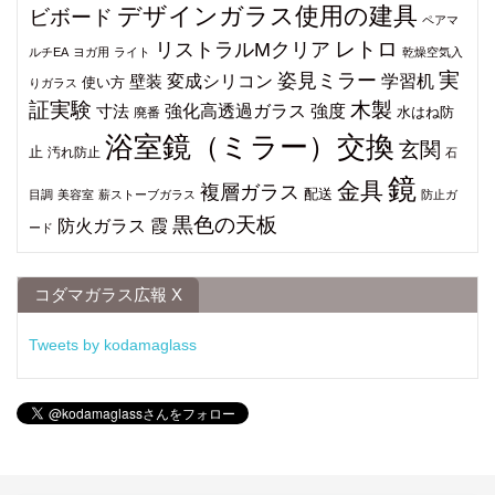
デザインガラス使用の建具
ビボード
ペアマ
レトロ
リストラルMクリア
ルチEA
ヨガ用
ライト
乾燥空気入
姿見ミラー
実
変成シリコン
学習机
壁装
使い方
りガラス
証実験
木製
強化高透過ガラス
強度
寸法
水はね防
廃番
浴室鏡（ミラー）交換
玄関
止
汚れ防止
石
鏡
金具
複層ガラス
配送
目調
美容室
薪ストーブガラス
防止ガ
黒色の天板
防火ガラス
霞
ード
コダマガラス広報 X
Tweets by kodamaglass