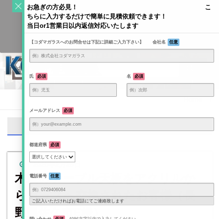
S
お急ぎの方必見！ こ
k
ちらに入力するだけで簡単に見積依頼できます！
Toggle
i
当日or1営業日以内返信対応いたします
navigati
KODAMAGLASS公式ブログ | ガラス情報発信メディア
p
【コダマガラスへのお問合せは下記に詳細ご入力下さい】 会社名
任意
t
o
c
o
氏
必須
名
必須
n
t
Home
/
e
メールアドレス
必須
n
アクリル
t
都道府県
必須
2025年2月28日
木製のテーブル天板をアクリルか
電話番号
任意
らガラスへ交換されたお客様（長
ご記入いただければお電話にてご連絡致します
野県佐久市E様）