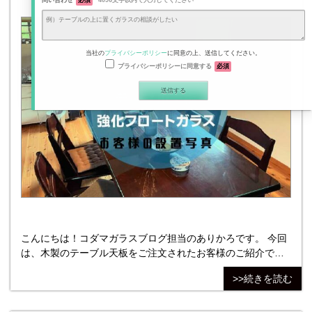
問い合わせ
必須
4096文字以内で入力してください
当社の
プライバシーポリシー
に同意の上、送信してください。
プライバシーポリシーに同意する
必須
こんにちは！コダマガラスブログ担当のありかろです。 今回
は、木製のテーブル天板をご注文されたお客様のご紹介で
す。 ＊設置写真 ＊ご購入いただいた商品 ＜No.1＞ 【ガラ
>>続きを読む
ス種類】TP6:強化フロートガラス/5ｍｍ 【ガラスサイズ】
W880㎜×H1780㎜ 【切断面処理】全周糸面磨き 【四隅の加
工】4隅20mmR 【枚数】1枚 【同梱品】SG1:すべり止めゴム