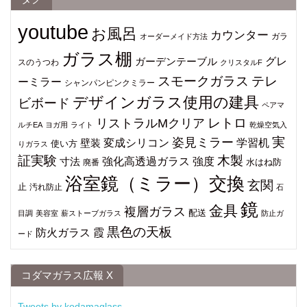
youtube
お風呂
カウンター
ガラ
オーダーメイド方法
ガラス棚
グレ
ガーデンテーブル
スのうつわ
クリスタルF
スモークガラス
テレ
ーミラー
シャンパンピンクミラー
デザインガラス使用の建具
ビボード
ペアマ
レトロ
リストラルMクリア
ルチEA
ヨガ用
ライト
乾燥空気入
姿見ミラー
実
変成シリコン
学習机
壁装
使い方
りガラス
証実験
木製
強化高透過ガラス
強度
寸法
水はね防
廃番
浴室鏡（ミラー）交換
玄関
止
汚れ防止
石
鏡
金具
複層ガラス
配送
目調
美容室
薪ストーブガラス
防止ガ
黒色の天板
防火ガラス
霞
ード
コダマガラス広報 X
Tweets by kodamaglass