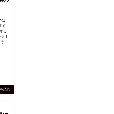
では、
事で
する
きを読む