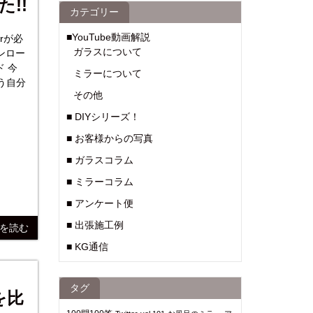
た!!
カテゴリー
■YouTube動画解説
erが必
ガラスについて
ウンロー
ミラーについて
う自分
その他
■ DIYシリーズ！
■ お客様からの写真
■ ガラスコラム
■ ミラーコラム
■ アンケート便
■ 出張施工例
きを読む
■ KG通信
タグ
を比