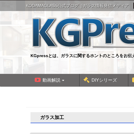
S
KODAMAGLASS公式ブログ
ガラス情報発信メディア
k
i
p
t
o
c
o
n
KGpressとは、ガラスに関するホントのところをお
t
e
n
t
動画解説
DIYシリーズ
ガラス加工