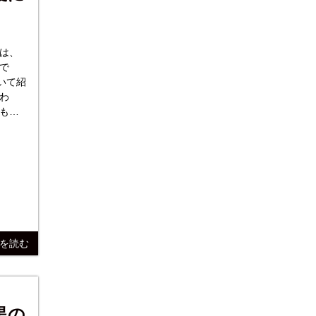
で
いて紹
も詳
野さん
きを読む
黒の