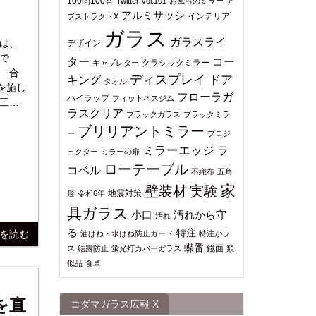
100問100答
Twitter
vol.101
お風呂のミラー
ア
アルミサッシ
インテリア
ブストラクトX
ガラス
ガラスライ
は、
デザイン
で
ター
コー
クラシックミラー
キャブレター
 合
ディスプレイ
ドア
キング
タオル
を施し
フローラガ
ハイラップ
フィットネスジム
工し
ラスクリア
ブラックガラス
ブラックミラ
できる
ブリリアントミラー
度や
ー
プロジ
ミラーエッジ
ラ
ェクター
ミラーの扉
ローテーブル
コベル
不織布
五角
家
壁装材
実験
地震対策
形
令和6年
具ガラス
小口
汚れから守
汚れ
る
特注
きを読む
油はね・水はね防止ガード
特注がラ
蝶番
鏡面
ス
結露防止
蛍光灯カバーガラス
類
似品
食卓
を直
コダマガラス広報 X