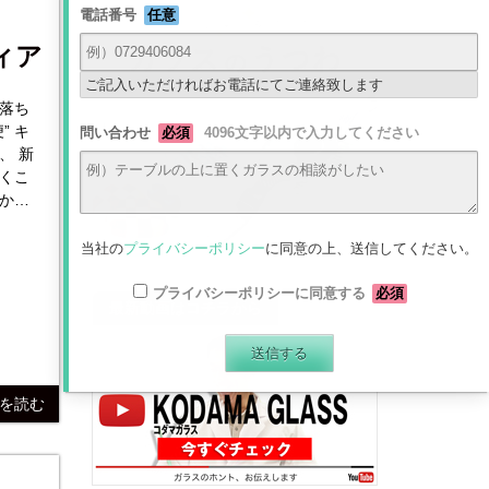
電話番号
任意
ィア
ご記入いただければお電話にてご連絡致します
落ち
” キ
問い合わせ
必須
4096文字以内で入力してください
、 新
くこ
かり
できる
当社の
プライバシーポリシー
に同意の上、送信してください。
プライバシーポリシーに同意する
必須
最新動画はコチラから
きを読む