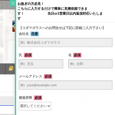
お急ぎの方必見！
こちらに入力するだけで簡単に見積依頼できま
す！ 当日or1営業日以内返信対応いたしま
す
【コダマガラスへのお問合せは下記に詳細ご入力下さい】
会社名
任意
〒581-0054 大阪府八尾市南亀井町4-1-2
TEL：072-940-6084
FAX：072-991-6380
氏
必須
名
必須
ミラーコラム
お問い合わせ
メールアドレス
必須
Home
/
都道府県
必須