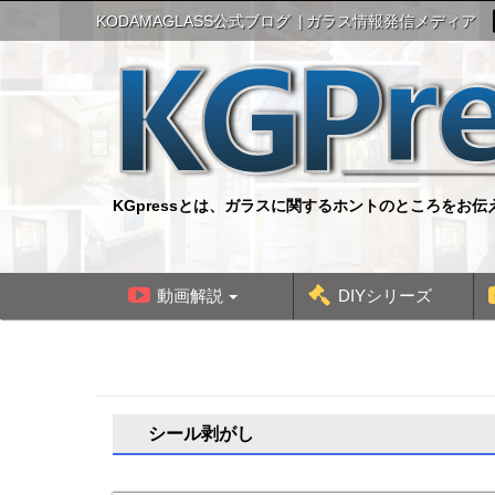
S
KODAMAGLASS公式ブログ
ガラス情報発信メディア
k
i
p
t
o
c
o
n
KGpressとは、ガラスに関するホントのところをお
t
e
n
t
動画解説
DIYシリーズ
シール剥がし