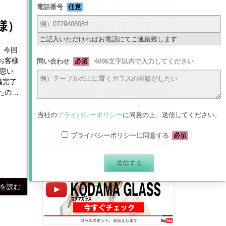
電話番号
任意
様）
ご記入いただければお電話にてご連絡致します
 今回
お客様
問い合わせ
必須
4096文字以内で入力してください
思い
たので
当社の
プライバシーポリシー
に同意の上、送信してください。
プライバシーポリシーに同意する
必須
最新動画はコチラから
きを読む