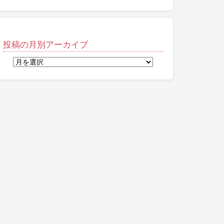
投稿の月別アーカイブ
投
稿
の
月
別
ア
ー
カ
イ
ブ