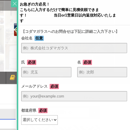
お急ぎの方必見！
こちらに入力するだけで簡単に見積依頼できま
す！ 当日or1営業日以内返信対応いたしま
す
【コダマガラスへのお問合せは下記に詳細ご入力下さい】
会社名
任意
〒581-0054 大阪府八尾市南亀井町4-1-2
TEL：072-940-6084
FAX：072-991-6380
氏
必須
名
必須
ミラーコラム
お問い合わせ
メールアドレス
必須
Home
/
都道府県
必須