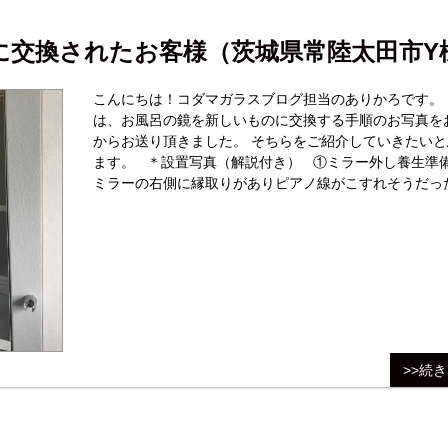
に交換されたお客様（茨城県常陸太田市Y
こんにちは！コダマガラスブログ担当のありかろです。
は、お風呂の鏡を新しいものに交換する手順のお写真を
からお送り頂きました。 そちらをご紹介していきたいと
ます。 ＊設置写真（解説付き） ①ミラー外し養生準備完了
ミラーの右側に縁取りがありピアノ線がこすれそうだっ
先に養生しました。 ちょっと力が入りすぎたかのか、開始1分
でピア
>>続