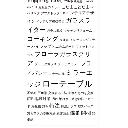
100均
100問100答
CSR取り組み
Twitter
こだまことだま
vol.101
お風呂のミラー
べ
インテリアデザ
べリング
アブストラクトX
ガラスラ
イン
インテリア模様替え
イター
ガラス棚板
キッチンリフォーム
コーキング
タオル
トレーニングミラ
ハイラップ
ー
ハニカムボード
フィットネス
フローラガラスクリ
ジム
ア
プラ
ブラックガラス
ブラックミラー
ミラーエ
イバシー
ミラーの扉
ローテーブル
ッジ
不織布
五角形
交換する方法
割れたものを交換
地震対策
図面
汚れ
油はね・水はね防止ガー
特注
ド
海産物
無垢
特注がラス
省スペース
蝶番
開梱
窓ガラスの交換方法
結露防止
類
似品