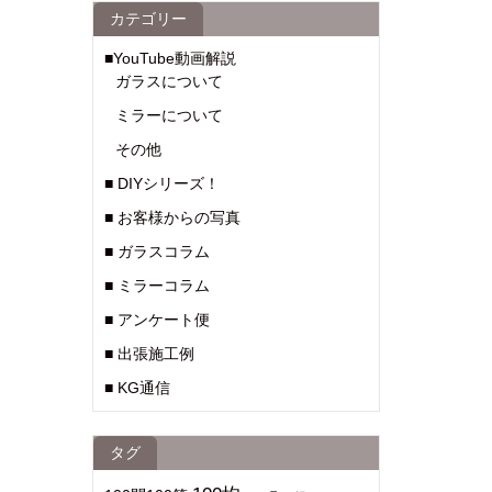
カテゴリー
■YouTube動画解説
ガラスについて
ミラーについて
その他
■ DIYシリーズ！
■ お客様からの写真
■ ガラスコラム
■ ミラーコラム
■ アンケート便
■ 出張施工例
■ KG通信
タグ