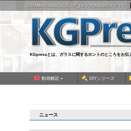
S
KODAMAGLASS公式ブログ
ガラス情報発信メディア
k
i
p
t
o
c
o
n
KGpressとは、ガラスに関するホントのところをお
t
e
n
t
動画解説
DIYシリーズ
ニュース