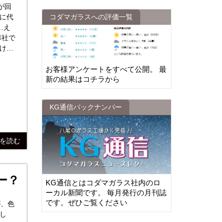
が回
に代
コダマガラスへの評価一覧
…え
けの
破損
ッ…
お客様アンケートをすべて公開。 最
新の結果はコチラから
KG通信バックナンバー
きを読む
ー？
KG通信とはコダマガラス社内のロ
ーカル新聞です。 毎月発行の月刊誌
です。ぜひご覧ください
が、色
し