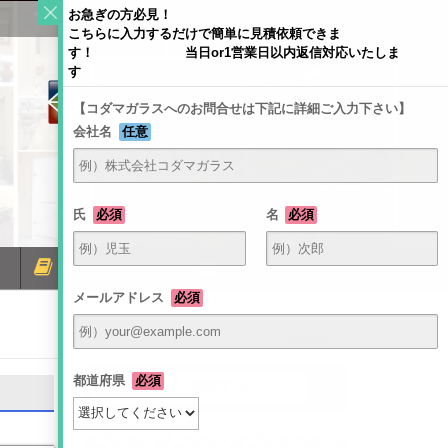
お急ぎの方必見！
こちらに入力するだけで簡単に見積依頼できま
す！ 当日or1営業日以内返信対応いたしま
す
【コダマガラスへのお問合せは下記に詳細ご入力下さい】
会社名
任意
〒581-0054 大阪府八尾市南亀井町4-1-2
TEL：072-940-6084
FAX：072-991-6380
氏
必須
名
必須
ミラーコラム
お問い合わせ
メールアドレス
必須
Home
/
都道府県
必須