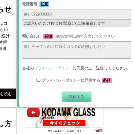
電話番号
任意
らせ
ご記入いただければお電話にてご連絡致します
やらい
問い合わせ
必須
4096文字以内で入力してください
隔週木
当社の
プライバシーポリシー
に同意の上、送信してください。
プライバシーポリシーに同意する
必須
最新動画はコチラから
きを読む
し方