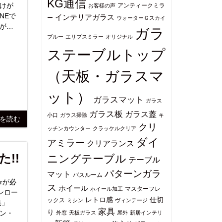
KG通信
アンティークミラ
お客様の声
インテリアガラス
ー
ウォーターＧスカイ
が引
ガラ
。
ブルー
エリプスミラー
オリジナル
ステーブルトップ
（天板・ガラスマ
ット）
ガラスマット
ガラス
ガラス板
ガラス蓋
小口
ガラス掃除
キ
きを読む
クリ
ッチンカウンター
クラッケルクリア
ダイ
アミラー
クリアランス
た!!
ニングテーブル
テーブル
パターンガラ
マット
バスルーム
erが必
ス
ホイール
マスターフレ
ホイール加工
ウンロー
仕切
レトロ感
ックス
ミシン
ヴィンテージ
家具
り
ン・
外窓
天板ガラス
屋外
新居インテリ