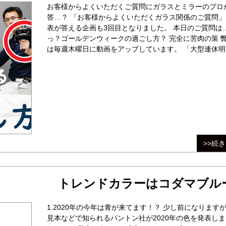
お客様からよくいただくご質問にガラスとミラーのプロ
答…？ 「お客様からよくいただくガラス関係のご質問」
表が答える企画も3回目となりました。 本日のご質問は
っ？ゴールデンウィークの過ごし方？ 完全に苦肉の策 弊社で
は毎週木曜日に動画をアップしています。 「大型連休明
木曜日はご勘弁を…」とは担当者談。 試行錯誤と小道具
の事故を乗り越え、やはり信じられるのは己の肉体ッッ
>>続
トレンドカラーはコダマブル
1.2020年の今年は青が来てます！？ 少し前になります
見本などで知られるパントン社が2020年の色を発表しま