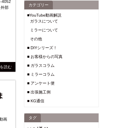
4052
カテゴリー
【外部
■YouTube動画解説
ガラスについて
ミラーについて
その他
■ DIYシリーズ！
■ お客様からの写真
■ ガラスコラム
きを読む
■ ミラーコラム
■ アンケート便
■ 出張施工例
ま
■ KG通信
タグ
動画