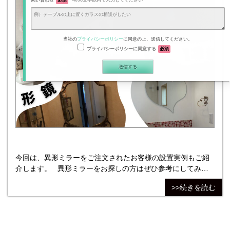
問い合わせ
必須
4096文字以内で入力してください
当社の
プライバシーポリシー
に同意の上、送信してください。
プライバシーポリシーに同意する
必須
今回は、異形ミラーをご注文されたお客様の設置実例もご紹
介します。 異形ミラーをお探しの方はぜひ参考にしてみて
ください！ 異形ミラーとは、四角形以外のミラーのことで
>>続きを読む
す。 円形や楕円形、型紙から作るオリジナルの形などがござ
います。 実際にお客様からご注文頂き、設置後の写真をまと
めた事例をご紹介いたします。 コダマガラスでは異形ミラ
ーをオーダーカット・加工して