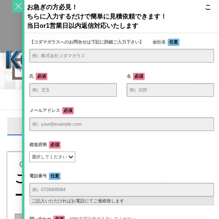
S
お急ぎの方必見！ こ
k
ちらに入力するだけで簡単に見積依頼できます！
Toggle
i
当日or1営業日以内返信対応いたします
navigati
KODAMAGLASS公式ブログ | ガラス情報発信メディア
p
【コダマガラスへのお問合せは下記に詳細ご入力下さい】 会社名
任意
t
o
c
o
氏
必須
名
必須
n
t
Home
/
e
メールアドレス
必須
n
ハート形
t
都道府県
必須
2024年10月21日
こんな形も作れるの！？異形ミラ
電話番号
任意
ー設置事例集13選
ご記入いただければお電話にてご連絡致します