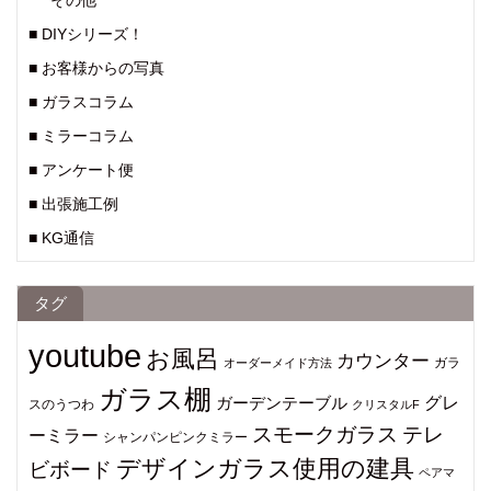
その他
■ DIYシリーズ！
■ お客様からの写真
■ ガラスコラム
■ ミラーコラム
■ アンケート便
■ 出張施工例
■ KG通信
タグ
youtube
お風呂
カウンター
ガラ
オーダーメイド方法
ガラス棚
グレ
ガーデンテーブル
スのうつわ
クリスタルF
スモークガラス
テレ
ーミラー
シャンパンピンクミラー
デザインガラス使用の建具
ビボード
ペアマ