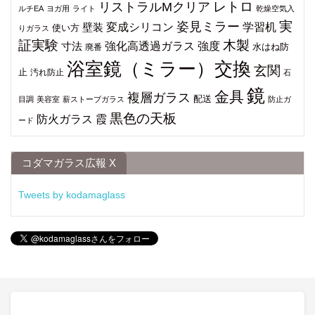
レトロ
リストラルMクリア
ルチEA
ヨガ用
ライト
乾燥空気入
姿見ミラー
実
変成シリコン
学習机
壁装
使い方
りガラス
証実験
木製
強化高透過ガラス
強度
寸法
水はね防
廃番
浴室鏡（ミラー）交換
玄関
止
汚れ防止
石
鏡
金具
複層ガラス
配送
目調
美容室
薪ストーブガラス
防止ガ
黒色の天板
防火ガラス
霞
ード
コダマガラス広報 X
Tweets by kodamaglass