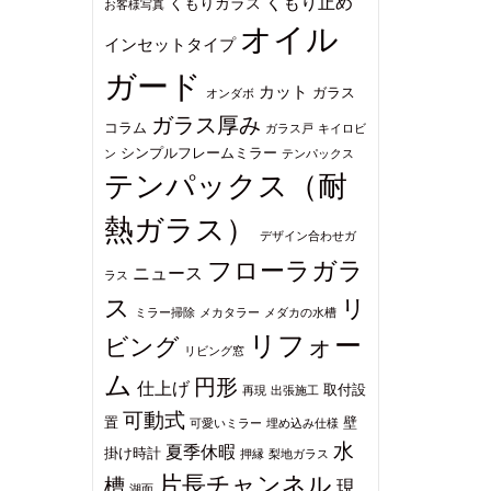
くもり止め
くもりガラス
お客様写真
オイル
インセットタイプ
ガード
カット
ガラス
オンダボ
ガラス厚み
コラム
ガラス戸
キイロビ
シンプルフレームミラー
ン
テンパックス
テンパックス（耐
熱ガラス）
デザイン合わせガ
フローラガラ
ニュース
ラス
ス
リ
ミラー掃除
メカタラー
メダカの水槽
リフォー
ビング
リビング窓
ム
円形
仕上げ
取付設
再現
出張施工
可動式
置
壁
可愛いミラー
埋め込み仕様
水
夏季休暇
掛け時計
押縁
梨地ガラス
片長チャンネル
槽
現
湖面