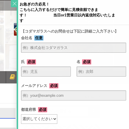
お急ぎの方必見！
こちらに入力するだけで簡単に見積依頼できま
す！ 当日or1営業日以内返信対応いたしま
す
【コダマガラスへのお問合せは下記に詳細ご入力下さい】
会社名
任意
〒581-0054 大阪府八尾市南亀井町4-1-2
TEL：072-940-6084
FAX：072-991-6380
氏
必須
名
必須
ミラーコラム
お問い合わせ
メールアドレス
必須
Home
/
都道府県
必須