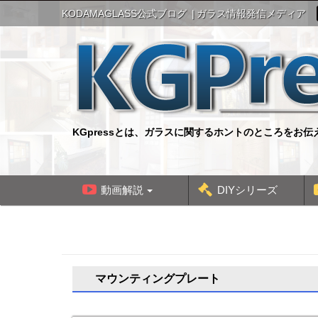
S
KODAMAGLASS公式ブログ
ガラス情報発信メディア
k
i
p
t
o
c
o
n
KGpressとは、ガラスに関するホントのところをお
t
e
n
t
動画解説
DIYシリーズ
マウンティングプレート