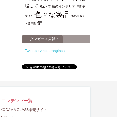
場にて
秋のインテリア
省エネ窓
空間デ
色々な製品
ザイン
落ち着きの
錆
ある空間
コダマガラス広報 X
Tweets by kodamaglass
コンテンツ一覧
KODAMA GLASS販売サイト