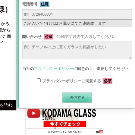
電話番号
任意
様）
ご記入いただければお電話にてご連絡致します
りかろ
様から
問い合わせ
必須
4096文字以内で入力してください
サイ
当社の
プライバシーポリシー
に同意の上、送信してください。
プライバシーポリシーに同意する
必須
最新動画はコチラから
きを読む