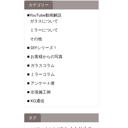
カテゴリー
■YouTube動画解説
ガラスについて
ミラーについて
その他
■ DIYシリーズ！
■ お客様からの写真
■ ガラスコラム
■ ミラーコラム
■ アンケート便
■ 出張施工例
■ KG通信
タグ