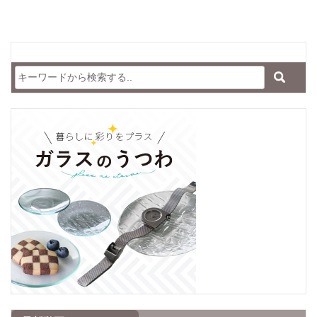
類】PAIR-G:ペ