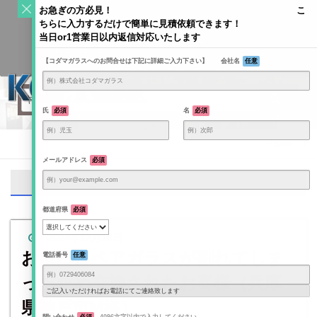
S
お急ぎの方必見！ こ
k
ちらに入力するだけで簡単に見積依頼できます！
Toggle
i
当日or1営業日以内返信対応いたします
navigati
KODAMAGLASS公式ブログ | ガラス情報発信メディア
p
【コダマガラスへのお問合せは下記に詳細ご入力下さい】 会社名
任意
t
o
c
o
氏
必須
名
必須
n
t
Home
/
e
メールアドレス
必須
n
二重窓
t
都道府県
必須
2024年12月18日
お風呂のペアガラスが割れてしま
電話番号
任意
ったため交換されたお客様（兵庫
ご記入いただければお電話にてご連絡致します
県神戸市M様）