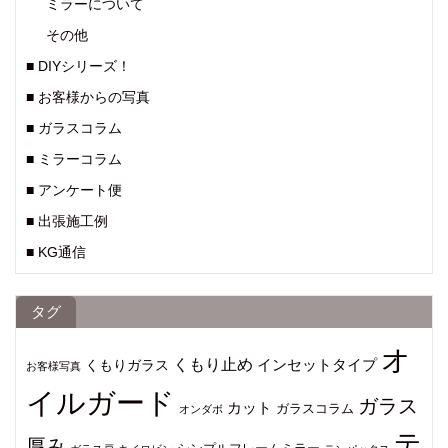
ミラーについて
その他
■ DIYシリーズ！
■ お客様からの写真
■ ガラスコラム
■ ミラーコラム
■ アンケート便
■ 出張施工例
■ KG通信
タグ
オ
くもり止め
インセットタイプ
くもりガラス
お客様写真
イルガード
ガラス
カット
ガラスコラム
オンダボ
テ
厚み