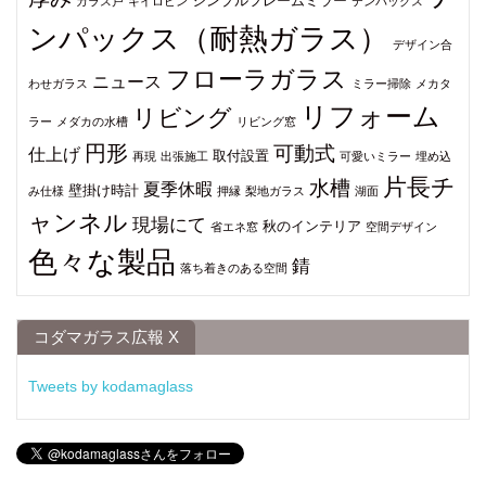
シンプルフレームミラー
ガラス戸
キイロビン
テンパックス
ンパックス（耐熱ガラス）
デザイン合
フローラガラス
ニュース
わせガラス
ミラー掃除
メカタ
リフォーム
リビング
ラー
メダカの水槽
リビング窓
円形
可動式
仕上げ
取付設置
再現
出張施工
可愛いミラー
埋め込
片長チ
水槽
夏季休暇
壁掛け時計
み仕様
押縁
梨地ガラス
湖面
ャンネル
現場にて
秋のインテリア
省エネ窓
空間デザイン
色々な製品
錆
落ち着きのある空間
コダマガラス広報 X
Tweets by kodamaglass