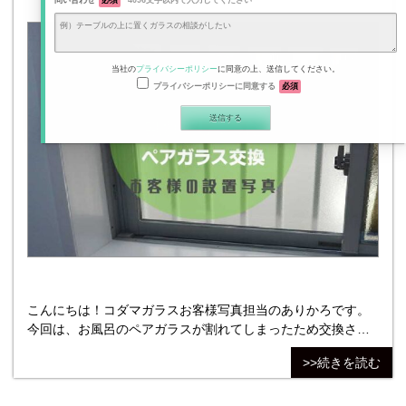
問い合わせ
必須
4096文字以内で入力してください
当社の
プライバシーポリシー
に同意の上、送信してください。
プライバシーポリシーに同意する
必須
こんにちは！コダマガラスお客様写真担当のありかろです。
今回は、お風呂のペアガラスが割れてしまったため交換され
たお客様から頂いたお写真を紹介いたしました。 ＊頂いたお
>>続きを読む
写真 【交換
前】
【交換後】 ＊ご購入いただいた商品 ＜No.1＞ 【ガラス種