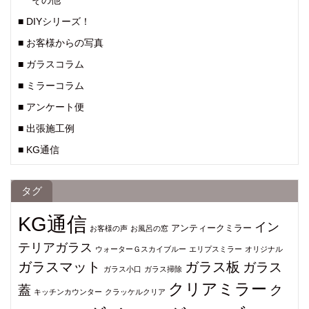
その他
■ DIYシリーズ！
■ お客様からの写真
■ ガラスコラム
■ ミラーコラム
■ アンケート便
■ 出張施工例
■ KG通信
タグ
KG通信
イン
アンティークミラー
お客様の声
お風呂の窓
テリアガラス
ウォーターＧスカイブルー
エリプスミラー
オリジナル
ガラスマット
ガラス板
ガラス
ガラス小口
ガラス掃除
クリアミラー
蓋
ク
キッチンカウンター
クラッケルクリア