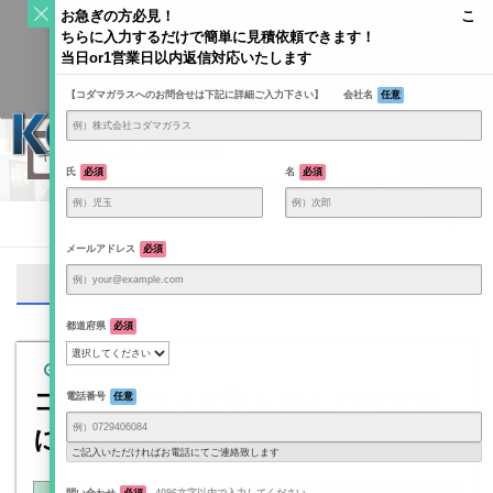
S
お急ぎの方必見！ こ
k
ちらに入力するだけで簡単に見積依頼できます！
Toggle
i
当日or1営業日以内返信対応いたします
navigati
KODAMAGLASS公式ブログ | ガラス情報発信メディア
p
【コダマガラスへのお問合せは下記に詳細ご入力下さい】 会社名
任意
t
o
c
o
氏
必須
名
必須
n
t
Home
/
e
メールアドレス
必須
n
企業の社会的な責任
t
都道府県
必須
2024年6月4日
コダマガラスが取り組むCSR活動
電話番号
任意
について
ご記入いただければお電話にてご連絡致します