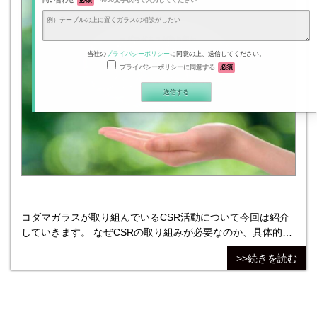
問い合わせ
必須
4096文字以内で入力してください
当社の
プライバシーポリシー
に同意の上、送信してください。
プライバシーポリシーに同意する
必須
コダマガラスが取り組んでいるCSR活動について今回は紹介
していきます。 なぜCSRの取り組みが必要なのか、具体的に
どんなことを今後必要とされていくのか等も合わせてまとめ
>>続きを読む
てみました。 CSRとは？ CSRとは、Corporate Social
Responsibilityの略語で、直訳すると「企業の社会的な責任」
という意味です。 「企業の社会的な責任」とは、どんなこと
を思い浮かべますか？ まず最