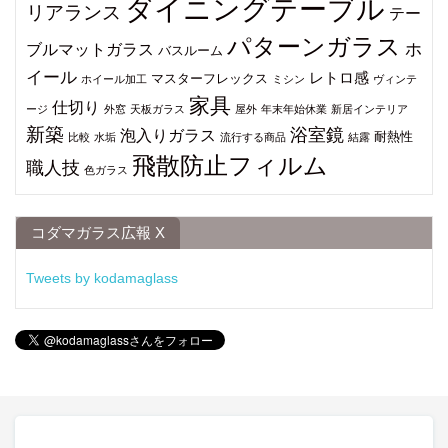
ダイニングテーブル
リアランス
テー
パターンガラス
ブルマットガラス
ホ
バスルーム
イール
レトロ感
マスターフレックス
ホイール加工
ミシン
ヴィンテ
家具
仕切り
ージ
外窓
天板ガラス
屋外
年末年始休業
新居インテリア
新築
浴室鏡
泡入りガラス
耐熱性
比較
水垢
流行する商品
結露
飛散防止フィルム
職人技
色ガラス
コダマガラス広報 X
Tweets by kodamaglass