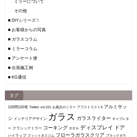
ミラーについて
その他
■ DIYシリーズ！
■ お客様からの写真
■ ガラスコラム
■ ミラーコラム
■ アンケート便
■ 出張施工例
■ KG通信
タグ
アルミサッ
100問100答
Twitter
vol.101
お風呂のミラー
アブストラクトX
ガラス
シ
ガラスライター
インテリアデザイン
キャブレタ
ディスプレイ
ドア
コーキング
クラシックミラー
ー
タオル
フローラガラスクリア
ハイラップ
フィットネスジム
ブラックガラ