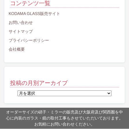
コンテンツ一覧
KODAMA GLASS販売サイト
お問い合わせ
サイトマップ
プライバシーポリシー
会社概要
投稿の月別アーカイブ
投
稿
の
月
オーダーサイズの硝子・ミラーの販売及び大阪府及び関西圏を中
別
心に内装のガラス・鏡の取付工事もさせていただいております。
ア
お気軽にお問い合わせください。