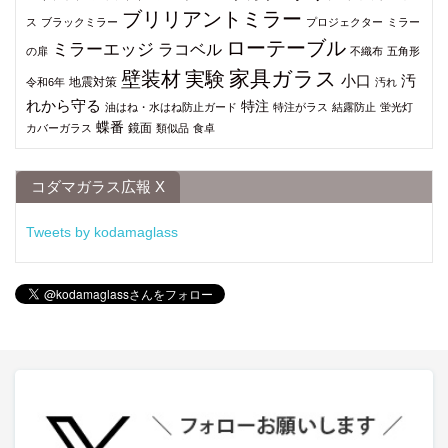
ブリリアントミラー
ス
ブラックミラー
プロジェクター
ミラー
ローテーブル
ミラーエッジ
ラコベル
の扉
不織布
五角形
家具ガラス
壁装材
実験
小口
汚
地震対策
令和6年
汚れ
れから守る
特注
油はね・水はね防止ガード
特注がラス
結露防止
蛍光灯
蝶番
鏡面
カバーガラス
類似品
食卓
コダマガラス広報 X
Tweets by kodamaglass