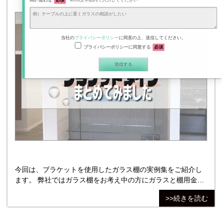
問い合わせ
必須
4096文字以内で入力してください
当社の
プライバシーポリシー
に同意の上、送信してください。
プライバシーポリシーに同意する
必須
今回は、ブラケットを使用したガラス棚の実例集をご紹介し
ます。 弊社ではガラス棚をお考え中の方にガラスと棚用金具
をセットで販売しております。 リビングや洗面所など様々な
>>続きを読む
お部屋の壁面に後付けで設置できます。 本記事では、ガラス
棚の中でも多機能性のあるブラケットタイプのガラス棚を設
置された実例をピックアップして紹介します。 ガラス棚を検