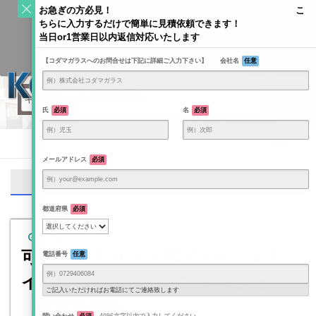
S
お急ぎの方必見！ こ
k
ちらに入力するだけで簡単に見積依頼できます！
Toggle
i
当日or1営業日以内返信対応いたします
navigati
KODAMAGLASS公式ブログ | ガラス情報発信メディア
p
【コダマガラスへのお問合せは下記に詳細ご入力下さい】 会社名
任意
t
o
c
o
氏
必須
名
必須
n
t
Home
/
e
メールアドレス
必須
n
支柱
t
都道府県
必須
2024年5月15日
可動できるガラス棚ブラケットタ
電話番号
任意
イプについてまとめてみました
ご記入いただければお電話にてご連絡致します
〈設置事例集〉