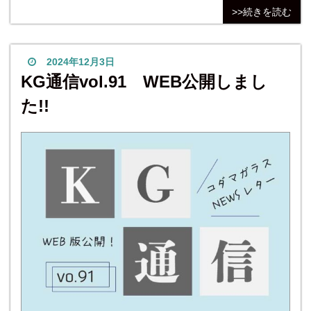
ードできます。 表面内容 ガラス出張施工 東京・大阪近辺中
>>続きを読む
心にガラス職人が出張施工しております。 お見積りから施工
完了までワンストップなので安心です。 主な施工内容はこち
ら
2024年12月3日
KG通信vol.91 WEB公開しまし
た!!