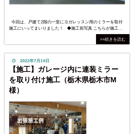
今回は、戸建て2階の一室にヨガレッスン用のミラーを取付
施工にいってまいりました！ ◆施工前写真 こちらが施工前
の写真になります。 こちらの白い壁に扉までの一面に連装ミ
>>続きを読む
ラーを貼り付けます。 ◆施工後写真 そして施工完了写真
がこちらになります。 幅1000㎜のミラーを四枚横並びに片
長チャンネルを使用して連装に取付して
2022年7月14日
【施工】ガレージ内に連装ミラー
を取り付け施工（栃木県栃木市M
様）