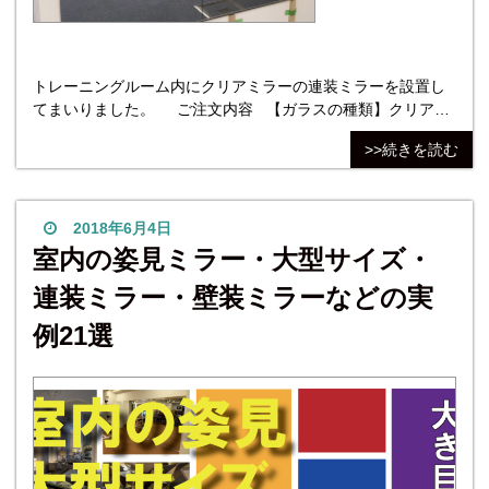
トレーニングルーム内にクリアミラーの連装ミラーを設置し
てまいりました。 ご注文内容 【ガラスの種類】クリアミ
ラー/5㎜ 【ガラスのサイズ】W900mm×H1800mm 【切断処
>>続きを読む
理方法】全周糸面磨き 【４隅加工】４隅角落とし加工 【枚
数】2枚 【品名】片長チャンネル（深型）/ステンレ
2018年6月4日
室内の姿見ミラー・大型サイズ・
連装ミラー・壁装ミラーなどの実
例21選