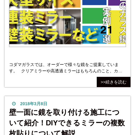
コダマガラスでは、オーダーで様々な鏡をご提案していま
す。 クリアミラーや高透過ミラーはもちろんのこと、カラ
ーミラー、自社オリジナル商品・ブリリアントミラーなどな
>>続きを読む
ど… いろんな鏡を販売しています。 そこで今回はお客様の
写真と出張施工例から室内の姿見ミラー・大型サイズ・連装
ミラー・壁装ミラーなどの実例として21枚ピックアップ！
ご自宅に取り付け
2018年3月8日
壁一面に鏡を取り付ける施工につ
いて紹介！DIYできるミラーの複数
枚貼りについて解説