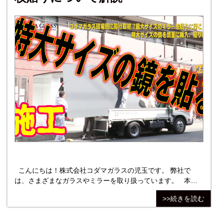
こんにちは！株式会社コダマガラスの児玉です。 弊社で
は、さまざまなガラスやミラーを取り扱っています。 本記
事では、弊社の連装ミラーの施工方法についてご紹介しま
>>続きを読む
す。 連装ミラー施工とは、壁に複数枚の鏡を取り付ける施工
のことです。 ジムやレッスンスタジオなど、壁一面に鏡を