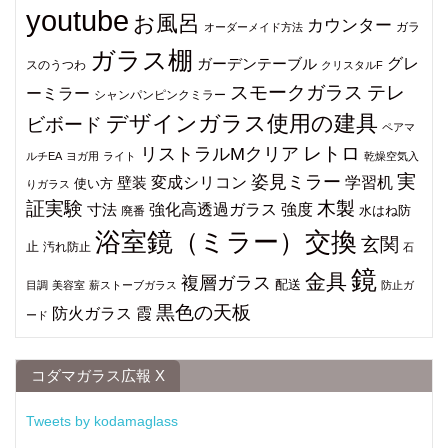
youtube
お風呂
カウンター
ガラ
オーダーメイド方法
ガラス棚
グレ
ガーデンテーブル
スのうつわ
クリスタルF
スモークガラス
テレ
ーミラー
シャンパンピンクミラー
デザインガラス使用の建具
ビボード
ペアマ
レトロ
リストラルMクリア
ルチEA
ヨガ用
ライト
乾燥空気入
姿見ミラー
実
変成シリコン
学習机
壁装
使い方
りガラス
証実験
木製
強化高透過ガラス
強度
寸法
水はね防
廃番
浴室鏡（ミラー）交換
玄関
止
汚れ防止
石
鏡
金具
複層ガラス
配送
目調
美容室
薪ストーブガラス
防止ガ
黒色の天板
防火ガラス
霞
ード
コダマガラス広報 X
Tweets by kodamaglass