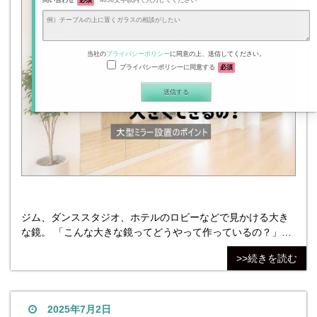
問い合わせ
必須
4096文字以内で入力してください
当社の
プライバシーポリシー
に同意の上、送信してください。
プライバシーポリシーに同意する
必須
ジム、ダンススタジオ、ホテルのロビーなどで見かける大き
な鏡。 「こんな大きな鏡ってどうやって作っているの？」
「1枚物で作れるの？」 「どこまで大きくできるの？」 実
>>続きを読む
は、鏡のサイズには製造上の限界だけでなく、搬入や施工に
も大きなポイントがあります。 今回は、「鏡はどこまで大き
くできるのか？」を分かりやすくご紹介します！ そもそも鏡
の最大サイズは？ 一般的なミラーは大きな板からカット加工
2025年7月2日