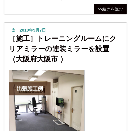
サイズ】W1328mm×H2010mm 【切断処理方法】全周糸面磨
>>続きを読む
き 【４隅加工】４隅角落とし加工 【枚数】2枚 【品名】片
長チャンネル（深型）/ステンレスヘアーライン 【サイズ】Ｌ
＝2658mm 【個数】2本 お
2019年5月7日
［施工］トレーニングルームにク
リアミラーの連装ミラーを設置
（大阪府大阪市 ）