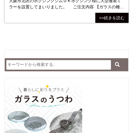
大阪市北区のボクシングジムＯＫボクシング様に大型連装ミ
ラーを設置してまいりました。 ご注文内容 【ガラスの種
類】FLM5 クリアミラー/5㎜ 【ガラスのサイズ】
>>続きを読む
1,000*1,500＜重量約18.8kg＞ 【切断処理方法】全周糸面磨
き(最も綺麗な加工) 【４隅の加工】４隅角落とし加工