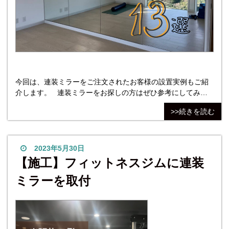
今回は、連装ミラーをご注文されたお客様の設置実例もご紹
介します。 連装ミラーをお探しの方はぜひ参考にしてみて
ください！ 連装ミラーとは、鏡を２枚以上並べて貼ること
>>続きを読む
です。 スポーツジムやダンス・ヨガスタジオなどで壁いっぱ
いにミラーが欲しい方におすすめなのが「連装ミラー」で
す。 実際にお客様からご注文頂き、コダマガラスの施工担当
が取付設置した事例をご紹介いたします。 &n
2023年5月30日
【施工】フィットネスジムに連装
ミラーを取付