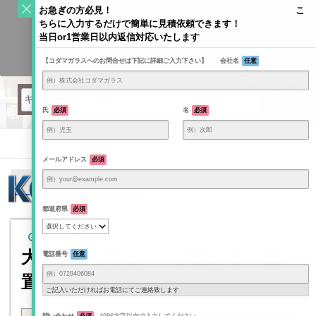
S
お急ぎの方必見！ こ
k
ちらに入力するだけで簡単に見積依頼できます！
Toggle
i
当日or1営業日以内返信対応いたします
navigati
KODAMAGLASS公式ブログ | ガラス情報発信メディア
p
【コダマガラスへのお問合せは下記に詳細ご入力下さい】 会社名
任意
t
o
c
o
氏
必須
名
必須
n
t
Home
/
e
メールアドレス
必須
n
連装ミラー
t
都道府県
必須
2026年6月26日
大きい鏡が欲しい！大型ミラー設
電話番号
任意
置のポイントを解説
ご記入いただければお電話にてご連絡致します