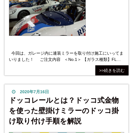
今回は、ガレージ内に連装ミラーを取り付け施工にいってま
いりました！ ご注文内容 ＜No.1＞ 【ガラス種類】FLM5:
クリアミラー／5mm 【ガラスサイズ】W900mm×H2100mm
>>続きを読む
【切断面処理】全周糸面磨き 【４隅
2020年7月16日
ドッコレールとは？ドッコ式金物
を使った壁掛けミラーのドッコ掛
け取り付け手順を解説