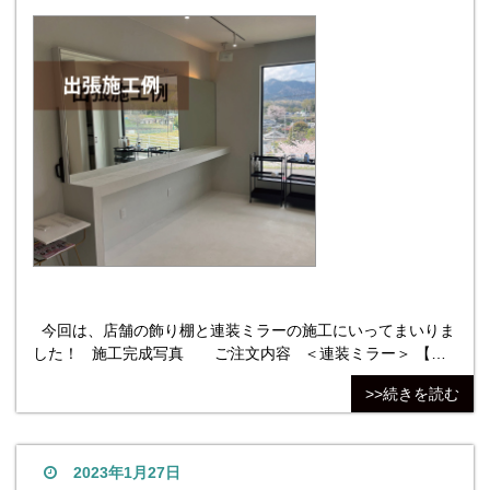
今回は、店舗の飾り棚と連装ミラーの施工にいってまいりま
した！ 施工完成写真 ご注文内容 ＜連装ミラー＞ 【ガ
ラス種類】FLM5:クリアミラー/5ｍｍ 【ガラスサイズ】
>>続きを読む
W1485mm×H1200mm 【切断面処理】全周糸面磨き 【４隅
の加工】4隅角落とし
2023年1月27日