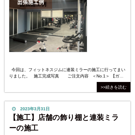
今回は、フィットネスジムに連装ミラーの施工に行ってまい
りました。 施工完成写真 ご注文内容 ＜No.1＞ 【ガラ
ス種類】FLM5:クリアミラー／5mm 【ガラスサイズ】
>>続きを読む
W1300mm×H1800mm 【切断面処理】全周糸面磨き
2023年3月31日
【施工】店舗の飾り棚と連装ミラ
ーの施工