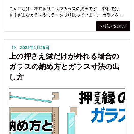
こんにちは！株式会社コダマガラスの児玉です。 弊社では、
さまざまなガラスやミラーを取り扱っています。 ガラスを四
方枠にはめ込み、押さえ縁で固定する方法はさまざまです。
>>続きを読む
また、押さえ縁が外れる場所によってガラスの納め方と寸法
の決め方が異なります。 当記事では「縦の押さえ縁が片方だ
け外れる場合」のガラスの納め方と、ガラス寸法の計算方法
について解説します。 枠にガラスを納める場合の参考にして
2022年1月25日
いた
上の押さえ縁だけが外れる場合の
ガラスの納め方とガラス寸法の出
し方