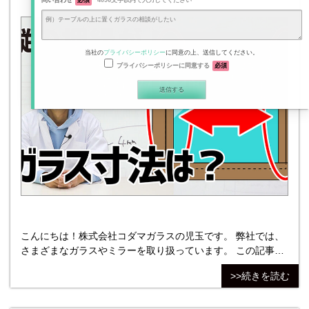
問い合わせ
必須
4096文字以内で入力してください
当社の
プライバシーポリシー
に同意の上、送信してください。
プライバシーポリシーに同意する
必須
こんにちは！株式会社コダマガラスの児玉です。 弊社では、
さまざまなガラスやミラーを取り扱っています。 この記事で
は縦の押縁が両方外れる場合のガラスの納め方や、ガラス寸
>>続きを読む
法の算出方法を解説します。 動画でも解説していますので、
あわせて参考にしてください。 押縁の仕様によって違うガラ
スの納め方や寸法の決め方を解説！ ガラスを四方枠にはめ込