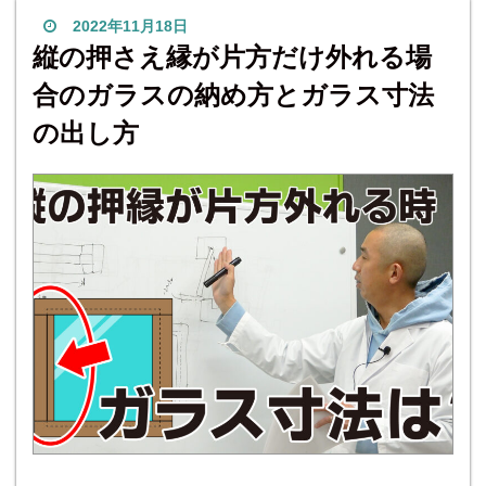
み、押さえ縁で固定する方法には、さまざまな種類がありま
2022年11月18日
す。 押
縦の押さえ縁が片方だけ外れる場
合のガラスの納め方とガラス寸法
の出し方