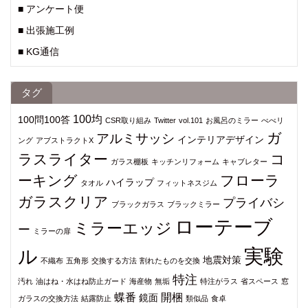
■ アンケート便
■ 出張施工例
■ KG通信
タグ
100均
100問100答
CSR取り組み
Twitter
vol.101
お風呂のミラー
べべリ
ガ
アルミサッシ
インテリアデザイン
ング
アブストラクトX
ラスライター
コ
ガラス棚板
キッチンリフォーム
キャブレター
ーキング
フローラ
ハイラップ
タオル
フィットネスジム
ガラスクリア
プライバシ
ブラックガラス
ブラックミラー
ローテーブ
ミラーエッジ
ー
ミラーの扉
実験
ル
地震対策
不織布
五角形
交換する方法
割れたものを交換
特注
汚れ
油はね・水はね防止ガード
海産物
無垢
特注がラス
省スペース
窓
蝶番
開梱
鏡面
ガラスの交換方法
結露防止
類似品
食卓