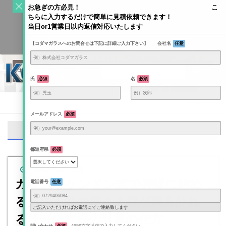
S
お急ぎの方必見！ こ
k
ちらに入力するだけで簡単に見積依頼できます！
Toggle
i
当日or1営業日以内返信対応いたします
navigati
KODAMAGLASS公式ブログ | ガラス情報発信メディア
p
【コダマガラスへのお問合せは下記に詳細ご入力下さい】 会社名
任意
t
o
c
o
氏
必須
名
必須
n
t
Home
/
e
メールアドレス
必須
n
隙間
t
都道府県
必須
2022年12月9日
ガラスをケンドン式で押縁に納め
電話番号
任意
る方法！縦の押さえ縁が両方外れ
ご記入いただければお電話にてご連絡致します
る場合の寸法の計算の仕方