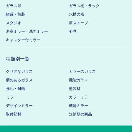
ガラス扉
ガラス棚・ラック
額縁・額装
水槽の蓋
スタジオ
薪ストーブ
浴室ミラー・洗面ミラー
姿見
キャスター付ミラー
種類別一覧
クリアなガラス
カラーのガラス
柄のあるガラス
機能ガラス
強化・耐熱
壁装材
ミラー
カラーミラー
デザインミラー
機能ミラー
取付部材
短納期の商品