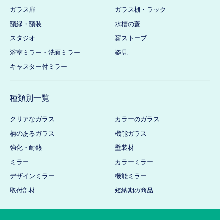
ガラス扉
ガラス棚・ラック
額縁・額装
水槽の蓋
スタジオ
薪ストーブ
浴室ミラー・洗面ミラー
姿見
キャスター付ミラー
種類別一覧
クリアなガラス
カラーのガラス
柄のあるガラス
機能ガラス
強化・耐熱
壁装材
ミラー
カラーミラー
デザインミラー
機能ミラー
取付部材
短納期の商品