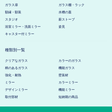
ガラス扉
ガラス棚・ラック
額縁・額装
水槽の蓋
スタジオ
薪ストーブ
浴室ミラー・洗面ミラー
姿見
キャスター付ミラー
種類別一覧
クリアなガラス
カラーのガラス
柄のあるガラス
機能ガラス
強化・耐熱
壁装材
ミラー
カラーミラー
デザインミラー
機能ミラー
取付部材
短納期の商品