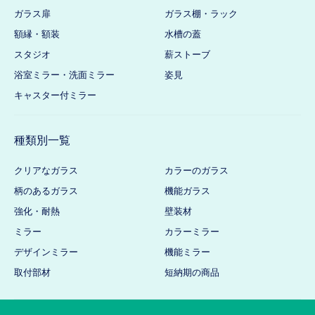
ガラス扉
ガラス棚・ラック
額縁・額装
水槽の蓋
スタジオ
薪ストーブ
浴室ミラー・洗面ミラー
姿見
キャスター付ミラー
種類別一覧
クリアなガラス
カラーのガラス
柄のあるガラス
機能ガラス
強化・耐熱
壁装材
ミラー
カラーミラー
デザインミラー
機能ミラー
取付部材
短納期の商品