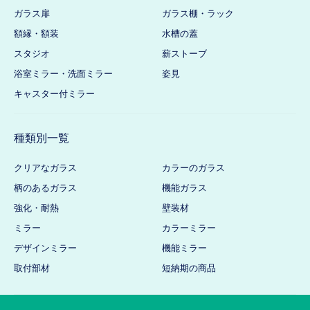
ガラス扉
ガラス棚・ラック
額縁・額装
水槽の蓋
スタジオ
薪ストーブ
浴室ミラー・洗面ミラー
姿見
キャスター付ミラー
種類別一覧
クリアなガラス
カラーのガラス
柄のあるガラス
機能ガラス
強化・耐熱
壁装材
ミラー
カラーミラー
デザインミラー
機能ミラー
取付部材
短納期の商品