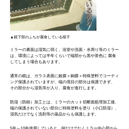
▲鏡下部のふちが腐食している様子
ミラーの裏面は湿気に弱く、浴室や洗面・水周り等のミラー
は、環境によっては半年くらいで端部から黒や茶色に 腐食
してしまう場合もあります。
通常の鏡は、ガラス表面に銀膜＋銅膜＋特殊塗料でコーティ
ング保護されていますが、端の境目の部分は保護できず、
その部分から湿気等が入り、腐食が進行します。
防湿（防錆）加工とは、ミラーのカット切断面処理加工後、
端の保護されていない部分に特殊塗料を塗り（小口防湿）、
湿気だけでなく洗剤等の薬品からも保護します。
5年～10年使用していると、端だけでなくミラー中心部から