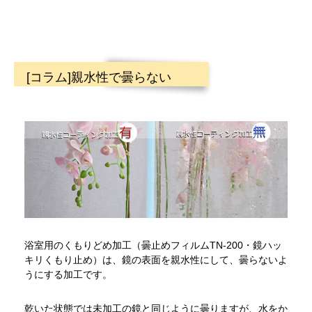
[コラム]親水性で曇らない
浴室用のくもりどめ加工（曇止めフィルムTN-200・鏡ハッ
キリくもり止め）は、鏡の表面を親水性にして、曇らないよ
うにする加工です。
乾いた状態では未加工の鏡と同じように曇りますが、水をか