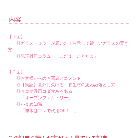
内容
【１面】
◎ガラス・ミラーが届いた！注意して欲しいガラスの置き
方
◎児玉雄司コラム 「こだま ことだま」
【２面】
◎お客様からのお写真とコメント
◎【実証】意外に欠ける！養生材の思わぬ落とし穴
◎４コマ漫画コダマあるある
「オープンファクトリー」
◎小まめ知識
「厘木はコレで代用OK！！」