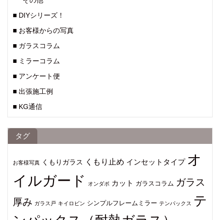
その他
■ DIYシリーズ！
■ お客様からの写真
■ ガラスコラム
■ ミラーコラム
■ アンケート便
■ 出張施工例
■ KG通信
タグ
オ
くもり止め
インセットタイプ
くもりガラス
お客様写真
イルガード
ガラス
カット
ガラスコラム
オンダボ
テ
厚み
シンプルフレームミラー
ガラス戸
キイロビン
テンパックス