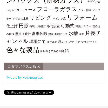
ンパックス（耐熱ガラス）
デザイン合
フローラガラス
ニュース
わせガラス
ミラー掃除
メカタ
リフォーム
リビング
ラー
メダカの水槽
リビング窓
円形
可動式
仕上げ
取付設置
再現
出張施工
可愛いミラー
埋め込
片長チ
水槽
夏季休暇
壁掛け時計
み仕様
押縁
梨地ガラス
湖面
ャンネル
現場にて
秋のインテリア
省エネ窓
空間デザイン
色々な製品
錆
落ち着きのある空間
コダマガラス広報 X
Tweets by kodamaglass