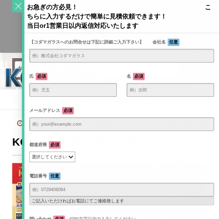
S
お急ぎの方必見！ こ
k
ちらに入力するだけで簡単に見積依頼できます！
Toggle
i
当日or1営業日以内返信対応いたします
navigati
KODAMAGLASS公式ブログ | ガラス情報発信メディア
p
【コダマガラスへのお問合せは下記に詳細ご入力下さい】 会社名
任意
t
o
c
o
氏
必須
名
必須
n
t
Home
/
KG通信
/
KG通信vol.48 WEB公開しました!!
e
メールアドレス
必須
n
2021年3月1日
KG通信
記事一覧
t
KG通信vol.48 WEB公開しました!!
都道府県
必須
電話番号
任意
ご記入いただければお電話にてご連絡致します