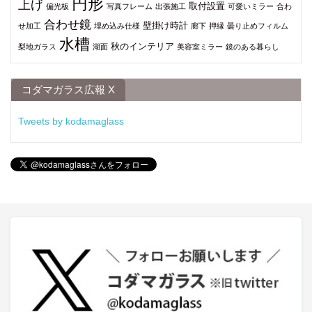
円形
上げ
取付設置
偏光板
写真フレーム
出張施工
可愛いミラー
合わ
合わせ鏡
壁掛け時計
せ加工
埋め込み仕様
廊下
押縁
曇り止めフィルム
水槽
秋のインテリア
梨地ガラス
湖面
美容室ミラー
鏡のある暮らし
コダマガラス広報 X
Tweets by kodamaglass