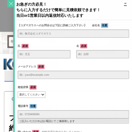
S
お急ぎの方必見！ こ
k
ちらに入力するだけで簡単に見積依頼できます！
Toggle
i
当日or1営業日以内返信対応いたします
navigati
KODAMAGLASS公式ブログ | ガラス情報発信メディア
p
【コダマガラスへのお問合せは下記に詳細ご入力下さい】 会社名
任意
t
o
c
o
氏
必須
名
必須
n
t
Home
/
e
メールアドレス
必須
n
FactorISM（ファクトリズム）
t
都道府県
必須
2024年10月1日
【ガラス小物作りのワークショッ
電話番号
任意
プあり】ファクトリズム2024の予
ご記入いただければお電話にてご連絡致します
約開始しました！