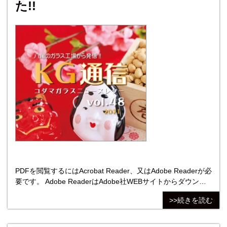
た!!
PDFを閲覧するにはAcrobat Reader、又はAdobe Readerが必
要です。 Adobe ReaderはAdobe社WEBサイトからダウンロ
ードできます。 内容 【１面】 ◎ガラス・ミラーが届
>>続きを読む
いた！注意して欲しいガラスの置き方 ◎児玉雄司コラ
ム 「こだま ことだま