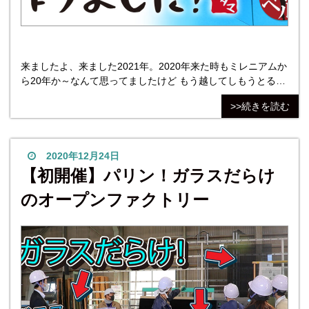
来ましたよ、来ました2021年。2020年来た時もミレニアムか
ら20年か～なんて思ってましたけど もう越してしもうとるや
ないか！いつの間に1年経ってしまったのでしょうか…時を戻
>>続きを読む
そう…。 歳を取れば取るほど、1年が早く感じますよね。恐
怖！！！ どうも あけましておめでとうございます コダマ
ガラス キャンベルです。 では、お待たせ致しました。 前回
発表した、年末年始
2020年12月24日
【初開催】パリン！ガラスだらけ
のオープンファクトリー