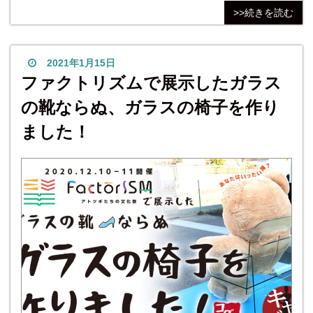
ードできます。 内容 【１面】 ◎どのガラスが1番強
>>続きを読む
い？安全性が高い？ ◎児玉雄司コラム 「こだま こと
だま」 【２面】
2021年1月15日
ファクトリズムで展示したガラス
の靴ならぬ、ガラスの椅子を作り
ました！