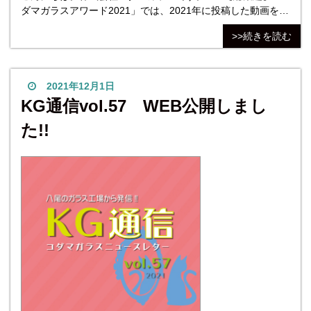
ダマガラスアワード2021」では、2021年に投稿した動画を振
り返りました。 年間23本、1ヶ月に2本での投稿ペースだった
>>続きを読む
ようです。 2021年の年末に投稿した動画ですが、いまもたく
さんの方にご覧いただいています！ 今回はそんな2021年の
総集編動画についてご紹介していきます！ ▼ 動画本編は
こちらか
2021年12月1日
KG通信vol.57 WEB公開しまし
た!!