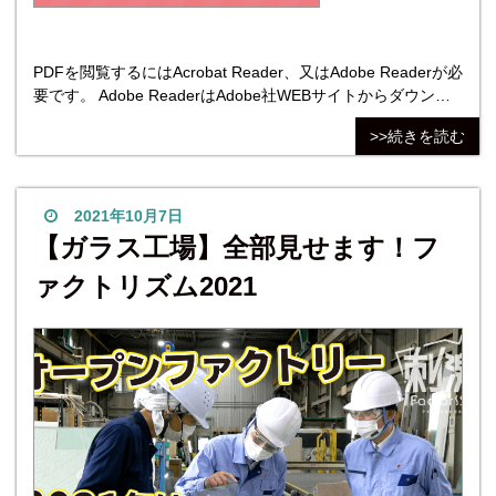
PDFを閲覧するにはAcrobat Reader、又はAdobe Readerが必
要です。 Adobe ReaderはAdobe社WEBサイトからダウンロ
ードできます。 内容 【１面】 ◎全身が映る姿見の適
>>続きを読む
切なサイズを知ろう ◎児玉雄司コラム 「こだま こと
だま」 【２面】
2021年10月7日
【ガラス工場】全部見せます！フ
ァクトリズム2021