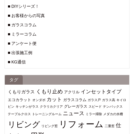
■ DIYシリーズ！
■ お客様からの写真
■ ガラスコラム
■ ミラーコラム
■ アンケート便
■ 出張施工例
■ KG通信
タグ
くもり止め
インセットタイプ
くもりガラス
アクリル
カット
エコカラット
ガラスコラム
オンダボ
ガラス戸
ガラス高
キイロ
グレーガラス
ビン
キッチンがラス
クラリカクリア
スピード
テンパックス
ニュース
テーブルクロス
トレーニングルーム
ミラー掃除
メダカの水槽
リフォーム
リビング
仕
リビング窓
二重窓