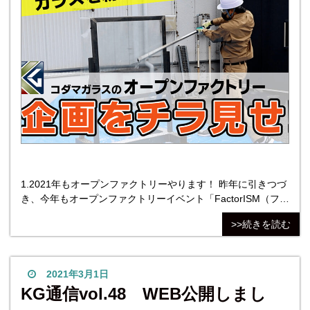
1.2021年もオープンファクトリーやります！ 昨年に引きつづ
き、今年もオープンファクトリーイベント「FactorISM（ファ
クトリズム）アトツギたちの文化祭」への参加が決定いたし
>>続きを読む
ました。 コダマガラスのオープンファクトリーは2021年10月
22日（金）から23日（土）に開催を予定しています。 オープ
ンファクトリーとは？ オー
2021年3月1日
KG通信vol.48 WEB公開しまし