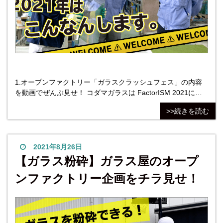
1.オープンファクトリー「ガラスクラッシュフェス」の内容
を動画でぜんぶ見せ！ コダマガラスは FactorISM 2021に参
加することが決定し、昨年に引き続きオープンファクトリー
>>続きを読む
を行うことになりました。 オープンファクトリーとは、普段
入ることのない町の工場を一般に開放して、モノ作りの現場
を体験していただく取り組みのことです。 今年は堺市、八尾
市・東大阪市、門真市・大阪市都島区の合同で開催
2021年8月26日
【ガラス粉砕】ガラス屋のオープ
ンファクトリー企画をチラ見せ！