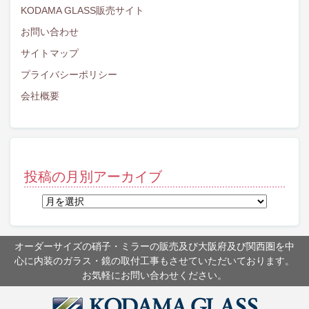
KODAMA GLASS販売サイト
お問い合わせ
サイトマップ
プライバシーポリシー
会社概要
投稿の月別アーカイブ
投
稿
の
月
オーダーサイズの硝子・ミラーの販売及び大阪府及び関西圏を中
別
心に内装のガラス・鏡の取付工事もさせていただいております。
ア
お気軽にお問い合わせください。
ー
カ