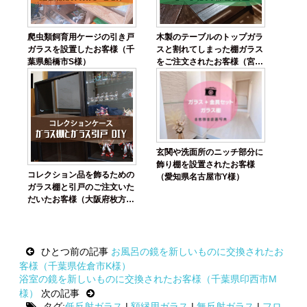
爬虫類飼育用ケージの引き戸
木製のテーブルのトップガラ
ガラスを設置したお客様（千
スと割れてしまった棚ガラス
葉県船橋市S様）
をご注文されたお客様（宮城
県角田市S様）
玄関や洗面所のニッチ部分に
飾り棚を設置されたお客様
コレクション品を飾るための
（愛知県名古屋市Y様）
ガラス棚と引戸のご注文いた
だいたお客様（大阪府枚方市
H様）
Post
ひとつ前の記事
お風呂の鏡を新しいものに交換されたお
navigation
客様（千葉県佐倉市K様）
浴室の鏡を新しいものに交換されたお客様（千葉県印西市M
様）
次の記事
タグ:
低反射ガラス
|
額縁用ガラス
|
無反射ガラス
|
フロ