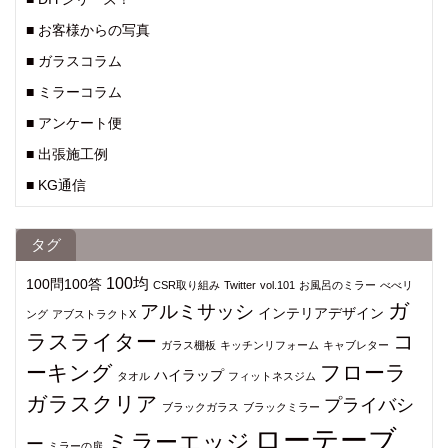
■ お客様からの写真
■ ガラスコラム
■ ミラーコラム
■ アンケート便
■ 出張施工例
■ KG通信
タグ
100均
100問100答
CSR取り組み
Twitter
vol.101
お風呂のミラー
べべリ
ガ
アルミサッシ
インテリアデザイン
ング
アブストラクトX
ラスライター
コ
ガラス棚板
キッチンリフォーム
キャブレター
ーキング
フローラ
ハイラップ
タオル
フィットネスジム
ガラスクリア
プライバシ
ブラックガラス
ブラックミラー
ローテーブ
ミラーエッジ
ー
ミラーの扉