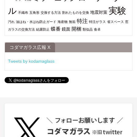
実験
ル
地震対策
不織布
五角形
交換する方法
割れたものを交換
特注
汚れ
油はね・水はね防止ガード
海産物
無垢
特注がラス
省スペース
窓
蝶番
開梱
鏡面
ガラスの交換方法
結露防止
類似品
食卓
コダマガラス広報 X
Tweets by kodamaglass