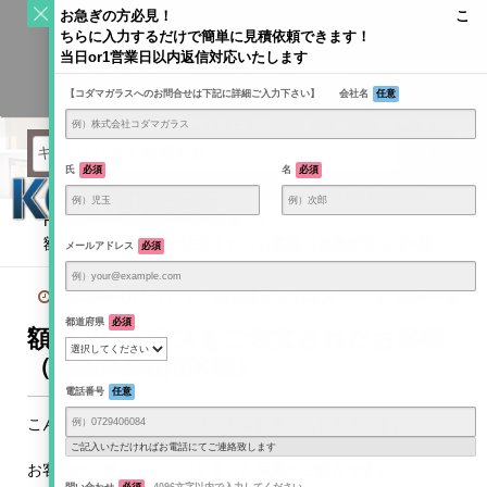
S
お急ぎの方必見！ こ
k
ちらに入力するだけで簡単に見積依頼できます！
Toggle
i
当日or1営業日以内返信対応いたします
navigati
KODAMAGLASS公式ブログ | ガラス情報発信メディア
p
【コダマガラスへのお問合せは下記に詳細ご入力下さい】 会社名
任意
t
o
c
o
氏
必須
名
必須
n
t
Home
/
お客様からの写真
/
e
額縁用のガラスをご注文されたお客様（福島県郡山市K様）
メールアドレス
必須
n
t
2024年4月17日
お客様からの写真
記事一覧
都道府県
必須
額縁用のガラスをご注文されたお客様
（福島県郡山市K様）
電話番号
任意
こんにちは！コダマガラスＷＥＢ担当のありかろです。
ご記入いただければお電話にてご連絡致します
お客様から送っていただきました写真のご紹介です。