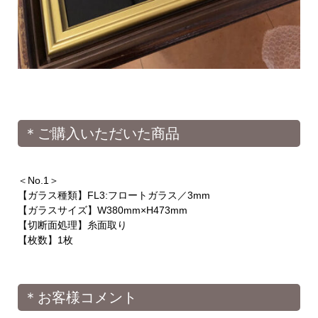
＊ご購入いただいた商品
＜No.1＞
【ガラス種類】FL3:フロートガラス／3mm
【ガラスサイズ】W380mm×H473mm
【切断面処理】糸面取り
【枚数】1枚
＊お客様コメント