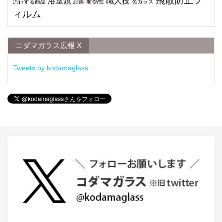
飛散防止フ
浴室鏡
職人技
耐熱性
流行する商品
結露
色ガラス
ィルム
コダマガラス広報 X
Tweets by kodamaglass