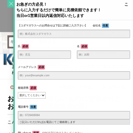
S
お急ぎの方必見！ こ
k
ちらに入力するだけで簡単に見積依頼できます！
Toggle
i
当日or1営業日以内返信対応いたします
navigati
KODAMAGLASS公式ブログ | ガラス情報発信メディア
p
【コダマガラスへのお問合せは下記に詳細ご入力下さい】 会社名
任意
t
o
c
o
氏
必須
名
必須
n
t
Home
/
お客様からの写真
/
e
お風呂の鏡を新しいものに交換されたお客様（千葉県佐倉市K
メールアドレス
必須
n
様）
t
2024年4月12日
お客様からの写真
記事一覧
都道府県
必須
お風呂の鏡を新しいものに交換された
お客様（千葉県佐倉市K様）
電話番号
任意
こんにちは！コダマガラスブログ担当のありかろです。
ご記入いただければお電話にてご連絡致します