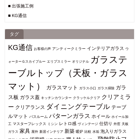
■ 出張施工例
■ KG通信
タグ
KG通信
インテリアガラス
アンティークミラー
お客様の声
ウ
ガラステ
ォーターＧスカイブルー
エリプスミラー
オリジナル
ーブルトップ（天板・ガラス
マット）
ガラスマット
ガラ
ガラス小口
ガラス掃除
クリアミラ
ス板
ガラス蓋
キッチンカウンター
クラッケルクリア
ダイニングテーブル
ー
クリアランス
テーブ
パターンガラス
ルマット
ホイール
バスルーム
ホイール加
仕切り
レトロ感
マスターフレックス
工
ミシン
ヴィンテージ
外窓
天板
家具
新築
泡入りガラス
暖炉
ガラス
屋外
新居インテリア
比較
水垢