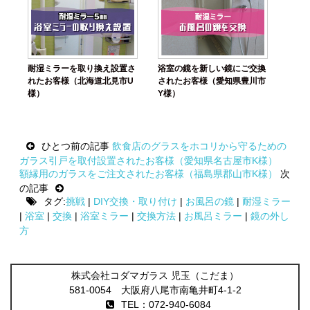
耐湿ミラーを取り換え設置さ
浴室の鏡を新しい鏡にご交換
れたお客様（北海道北見市U
されたお客様（愛知県豊川市
様）
Y様）
Post
ひとつ前の記事
飲食店のグラスをホコリから守るための
navigation
ガラス引戸を取付設置されたお客様（愛知県名古屋市K様）
額縁用のガラスをご注文されたお客様（福島県郡山市K様）
次
の記事
タグ:
挑戦
|
DIY交換・取り付け
|
お風呂の鏡
|
耐湿ミラー
|
浴室
|
交換
|
浴室ミラー
|
交換方法
|
お風呂ミラー
|
鏡の外し
方
株式会社コダマガラス 児玉（こだま）
581-0054 大阪府八尾市南亀井町4-1-2
TEL：072-940-6084