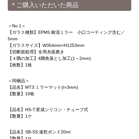
＊ご購入いただいた商品
＜No.1＞
【ガラス種類】EPM5:耐湿ミラー 小口コーティング含む／
5mm
【ガラスサイズ】W354mm×H1253mm
【切断面処理】全周糸面磨き
【４隅の加工】4隅角落とし加工(1～2mm)
【枚数】1枚
＜同梱品＞
【品名】MT3:ミラーマット(t=3mm)
【数量】10枚
【品名】HS-T:変成シリコン・チューブ式
【数量】1ケ
【品名】SB-SS:速乾ボンド20ml
【数量】1ケ