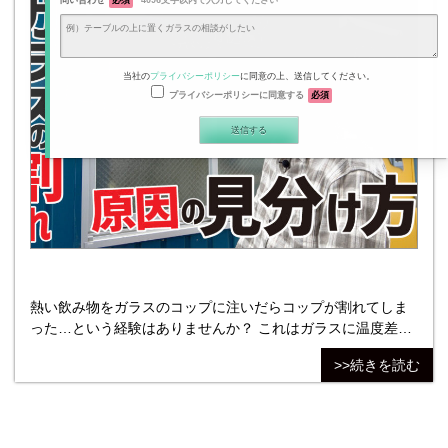
問い合わせ
必須
4096文字以内で入力してください
当社の
プライバシーポリシー
に同意の上、送信してください。
プライバシーポリシーに同意する
必須
熱い飲み物をガラスのコップに注いだらコップが割れてしま
った…という経験はありませんか？ これはガラスに温度差が
生じて割れが発生する「熱割れ」という現象です。 窓ガラス
>>続きを読む
やテーブルのガラス天板、ガラスパーテーションなどコップ
以外のガラスでも起こります。 メーカーの資料によればガラ
ス板が熱割れしたときは 「エッジ（端）から直角に割れ始め
る」という特徴的な割れ方になる とのことでした。 割