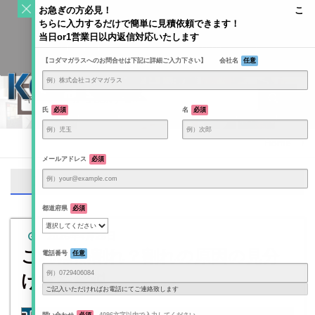
S
お急ぎの方必見！ こ
k
ちらに入力するだけで簡単に見積依頼できます！
Toggle
i
当日or1営業日以内返信対応いたします
navigati
KODAMAGLASS公式ブログ | ガラス情報発信メディア
p
【コダマガラスへのお問合せは下記に詳細ご入力下さい】 会社名
任意
t
o
c
o
氏
必須
名
必須
n
t
Home
/
e
メールアドレス
必須
n
直角
t
都道府県
必須
2026年4月28日
これは熱割れ？割れの原因の見分
電話番号
任意
け方を解説
ご記入いただければお電話にてご連絡致します