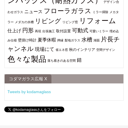
ンパックス（耐熱ガラス）
デザイン合
フローラガラス
ニュース
わせガラス
ミラー掃除
メカタ
リフォーム
リビング
ラー
メダカの水槽
リビング窓
円形
可動式
仕上げ
取付設置
再現
出張施工
可愛いミラー
埋め込
片長チ
水槽
夏季休暇
壁掛け時計
み仕様
押縁
梨地ガラス
湖面
ャンネル
現場にて
秋のインテリア
省エネ窓
空間デザイン
色々な製品
錆
落ち着きのある空間
コダマガラス広報 X
Tweets by kodamaglass