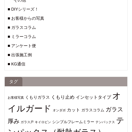
その他
■ DIYシリーズ！
■ お客様からの写真
■ ガラスコラム
■ ミラーコラム
■ アンケート便
■ 出張施工例
■ KG通信
タグ
オ
くもり止め
インセットタイプ
くもりガラス
お客様写真
イルガード
ガラス
カット
ガラスコラム
オンダボ
テ
厚み
シンプルフレームミラー
ガラス戸
キイロビン
テンパックス