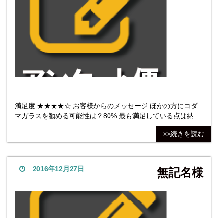
満足度 ★★★★☆ お客様からのメッセージ ほかの方にコダ
マガラスを勧める可能性は？80% 最も満足している点は納
期。年の瀬の忙しい時期にお願いしたにもかかわらず、オー
>>続きを読む
ダーメイドでサイズをお伝えしてから、商品到着まで5日でし
た。最も不満だった点は、不満はありませんが、敢えてあげ
るとすれば、しっかりと梱包されていたため、開梱時にどこ
から開けれ
2016年12月27日
無記名様