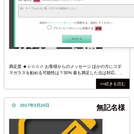
問い合わせ
必須
4096文字以内で入力してください
当社の
プライバシーポリシー
に同意の上、送信してください。
プライバシーポリシーに同意する
必須
満足度 ★☆☆☆☆ お客様からのメッセージ ほかの方にコダ
マガラスを勧める可能性は？30% 最も満足した点は対応。最
も不満だった点は価格。価格が少し高いのでがっかりしまし
>>続きを読む
た、ただ、ここで購入すると決めたのは対応の丁寧さです。
星はあえて１つですが、今後も頑張ってもらいたい思いを込
めて、あえて１つにしました。 コダマガラスを勧める可能性
は
2017年3月24日
無記名様