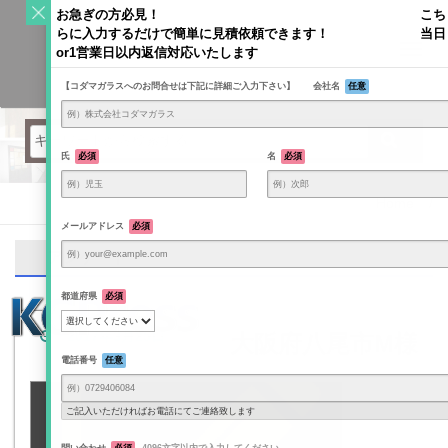
S
お急ぎの方必見！ こち
k
らに入力するだけで簡単に見積依頼できます！ 当日
Toggl
i
or1営業日以内返信対応いたします
navig
KODAMAGLASS公式ブログ | ガラス情報発信メディア
p
【コダマガラスへのお問合せは下記に詳細ご入力下さい】 会社名
任意
t
o
c
o
氏
必須
名
必須
n
t
Home
/
e
メールアドレス
必須
n
アンケート
t
都道府県
必須
2017年3月25日
大阪府八尾市M様
電話番号
任意
ご記入いただければお電話にてご連絡致します