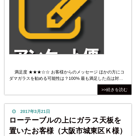
満足度 ★★★☆☆ お客様からのメッセージ ほかの方にコ
ダマガラスを勧める可能性は？100% 最も満足した点は対
応。最も不満だった点は価格。とくにありません。 コダマガ
>>続きを読む
ラスを勧める可能性は100％で、理由としては電話でもメール
でもとても親切に対応してくださったから 。
2017年3月21日
ローテーブルの上にガラス天板を
置いたお客様（大阪市城東区Ｋ様）