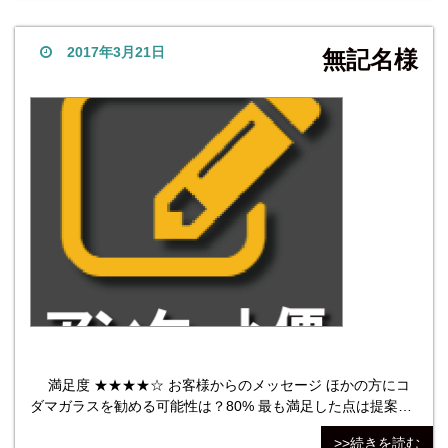
W1200mm×D700mm ＜重量約 10.5kg＞ 【切断面処理】全
周糸面磨き 【４隅の加工】4隅角落とし加工 【枚数】1枚
2017年3月21日
無記名様
満足度 ★★★★☆ お客様からのメッセージ ほかの方にコ
ダマガラスを勧める可能性は？80% 最も満足した点は提案の
内容 。最も不満だった点は、連絡のあった配達予定日が休日
>>続きを読む