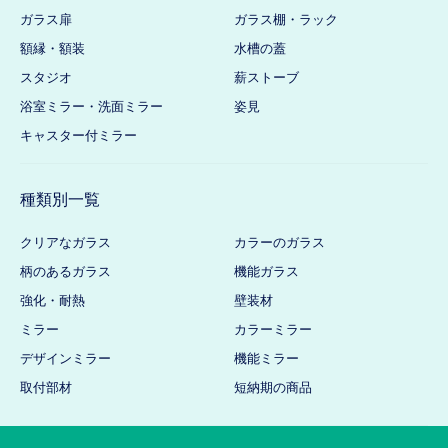
ガラス扉
ガラス棚・ラック
額縁・額装
水槽の蓋
スタジオ
薪ストーブ
浴室ミラー・洗面ミラー
姿見
キャスター付ミラー
種類別一覧
クリアなガラス
カラーのガラス
柄のあるガラス
機能ガラス
強化・耐熱
壁装材
ミラー
カラーミラー
デザインミラー
機能ミラー
取付部材
短納期の商品